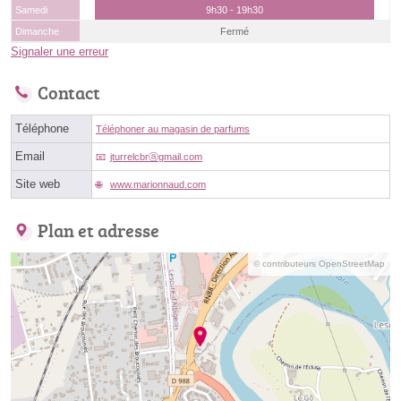
Samedi
9h30 - 19h30
Dimanche
Fermé
Signaler une erreur
Contact
Téléphone
Téléphoner au magasin de parfums
Email
jturrelcbrⓐgmail.com
Site web
www.marionnaud.com
Plan et adresse
© contributeurs OpenStreetMap