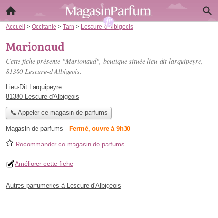
Accueil
>
Occitanie
>
Tarn
>
Lescure-d'Albigeois
Marionaud
Cette fiche présente "Marionaud", boutique située
lieu-dit larquipeyre
,
81380 Lescure-d'Albigeois.
Lieu-Dit Larquipeyre
81380 Lescure-d'Albigeois
📞 Appeler ce magasin de parfums
Magasin de parfums
-
Fermé, ouvre à 9h30
Recommander ce magasin de parfums
Améliorer cette fiche
Autres parfumeries à Lescure-d'Albigeois