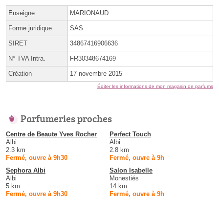
Enseigne
MARIONAUD
Forme juridique
SAS
SIRET
34867416906636
N° TVA Intra.
FR30348674169
Création
17 novembre 2015
Éditer les informations de mon magasin de parfums
Parfumeries proches
Centre de Beaute Yves Rocher
Perfect Touch
Albi
Albi
2.3 km
2.8 km
Fermé, ouvre à 9h30
Fermé, ouvre à 9h
Sephora Albi
Salon Isabelle
Albi
Monestiés
5 km
14 km
Fermé, ouvre à 9h30
Fermé, ouvre à 9h