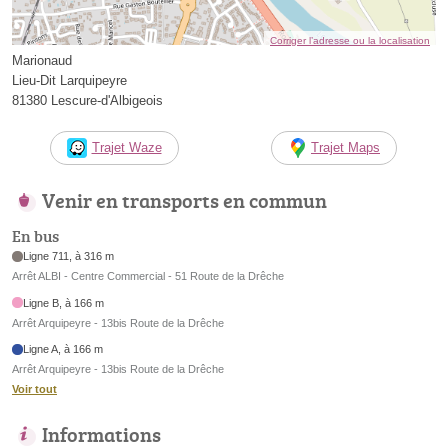
Corriger l’adresse ou la localisation
Marionaud
Lieu-Dit Larquipeyre
81380 Lescure-d'Albigeois
Trajet Waze
Trajet Maps
Venir en transports en commun
En bus
Ligne 711, à 316 m
Arrêt ALBI - Centre Commercial - 51 Route de la Drêche
Ligne B, à 166 m
Arrêt Arquipeyre - 13bis Route de la Drêche
Ligne A, à 166 m
Arrêt Arquipeyre - 13bis Route de la Drêche
Voir tout
Informations