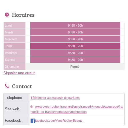
Horaires
Lundi
9h30 - 20h
Mardi
9h30 - 20h
Mercredi
9h30 - 20h
Jeudi
9h30 - 20h
Vendredi
9h30 - 20h
Samedi
9h30 - 20h
Dimanche
Fermé
Signaler une erreur
Contact
Téléphone
Téléphoner au magasin de parfums
www.yves-rocher.fr/control/epm/france/fr/moncdb/at/europe/fra
Site web
nce/ile-de-france/montesson/montesson
Facebook
facebook.com/YvesRocherBeauty