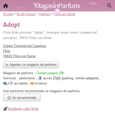
Accueil
>
Île-de-France
>
Yvelines
>
Flins-sur-Seine
Adopt
Cette fiche présente "Adopt", boutique située
centre commercial
carrefour
, 78410 Flins-sur-Seine.
Centre Commercial Carrefour
Flins
78410 Flins-sur-Seine
📞 Appeler ce magasin de parfums
Magasin de parfums
-
Ouvert jusqu'à 20h
Services :
parfumerie
,
accès
PMR
(parking, entrée adaptée)
,
CB acceptée
,
livraison
Une personne
recommande
ce magasin de parfums.
Je recommande
Améliorer cette fiche