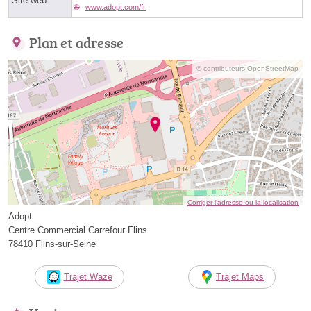
Site web
www.adopt.com/fr
Plan et adresse
© contributeurs OpenStreetMap
Corriger l’adresse ou la localisation
Adopt
Centre Commercial Carrefour Flins
78410 Flins-sur-Seine
Trajet Waze
Trajet Maps