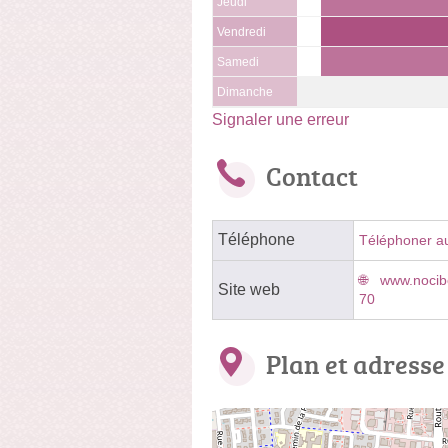
Jeudi
Vendredi
Samedi
Dimanche
Signaler une erreur
Contact
Téléphone
Téléphoner a
www.nocibe
Site web
70
Plan et adresse