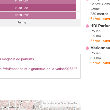
9h30 - 20h
Centre Comme
9h30 - 20h
Vatine
280 mètres
9h30 - 20h
Fermé, ouvr
Fermé
HDI Parfu
Rouen
2.9 km
Fermé, ouvr
Marionnaud
Rouen
3.1 km
u magasin de parfums
Fermé, ouvr
.fr/fr/l/mont-saint-aignan/rue-de-la-vatine/025605
© contributeurs OpenStreetMap