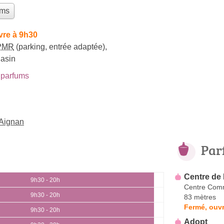
ums
vre à 9h30
PMR
(parking, entrée adaptée)
,
gasin
parfums
-Aignan
Par
Centre de
9h30 - 20h
Centre Comm
9h30 - 20h
83 mètres
Fermé, ouvr
9h30 - 20h
Adopt