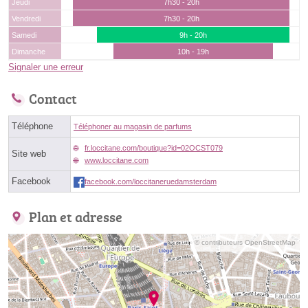
Jeudi
7h30 - 20h
Vendredi
7h30 - 20h
Samedi
9h - 20h
Dimanche
10h - 19h
Signaler une erreur
Contact
Téléphone
Téléphoner au magasin de parfums
fr.loccitane.com/boutique?id=02OCST079
Site web
www.loccitane.com
Facebook
facebook.com/loccitaneruedamsterdam
Plan et adresse
© contributeurs OpenStreetMap