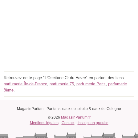
Retrouvez cette page "L'Occitane Cr du Havre" en partant des liens :
parfumerie Île-de-France
,
parfumerie 75
,
parfumerie Paris
,
parfumerie
8ème
.
MagasinParfum - Parfums, eaux de toilette & eaux de Cologne
© 2026
MagasinParfum.fr
Mentions légales
-
Contact
-
Inscription gratuite