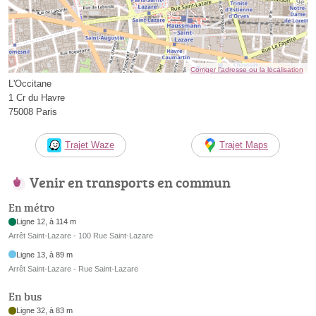
Corriger l’adresse ou la localisation
L'Occitane
1 Cr du Havre
75008 Paris
Trajet Waze
Trajet Maps
Venir en transports en commun
En métro
Ligne 12, à 114 m
Arrêt Saint-Lazare - 100 Rue Saint-Lazare
Ligne 13, à 89 m
Arrêt Saint-Lazare - Rue Saint-Lazare
En bus
Ligne 32, à 83 m