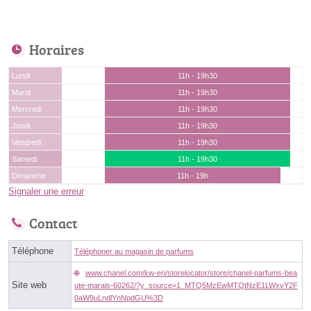
Horaires
Lundi
11h - 19h30
Mardi
11h - 19h30
Mercredi
11h - 19h30
Jeudi
11h - 19h30
Vendredi
11h - 19h30
Samedi
11h - 19h30
Dimanche
11h - 19h
Signaler une erreur
Contact
Téléphone
Téléphoner au magasin de parfums
www.chanel.com/kw-en/storelocator/store/chanel-parfums-bea
Site web
ute-marais-60262/?y_source=1_MTQ5MzEwMTQtNzE1LWxvY2F
0aW9uLndlYnNpdGU%3D