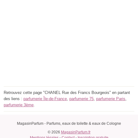
Retrouvez cette page "CHANEL Rue des Francs Bourgeois" en partant
des liens :
parfumerie Île-de-France
,
parfumerie 75
,
parfumerie Paris
,
parfumerie 3ème
.
MagasinParfum - Parfums, eaux de toilette & eaux de Cologne
© 2026
MagasinParfum.fr
Mentions légales
-
Contact
-
Inscription gratuite