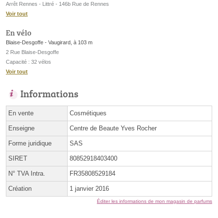
Arrêt Rennes - Littré - 146b Rue de Rennes
Voir tout
En vélo
Blaise-Desgoffe - Vaugirard, à 103 m
2 Rue Blaise-Desgoffe
Capacité : 32 vélos
Voir tout
Informations
En vente
Cosmétiques
Enseigne
Centre de Beaute Yves Rocher
Forme juridique
SAS
SIRET
80852918403400
N° TVA Intra.
FR35808529184
Création
1 janvier 2016
Éditer les informations de mon magasin de parfums