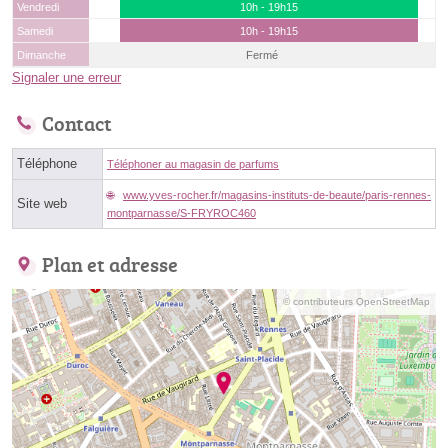
Vendredi
10h - 19h15
Samedi
10h - 19h15
Dimanche
Fermé
Signaler une erreur
Contact
Téléphone
Téléphoner au magasin de parfums
www.yves-rocher.fr/magasins-instituts-de-beaute/paris-rennes-
Site web
montparnasse/S-FRYROC460
Plan et adresse
© contributeurs OpenStreetMap