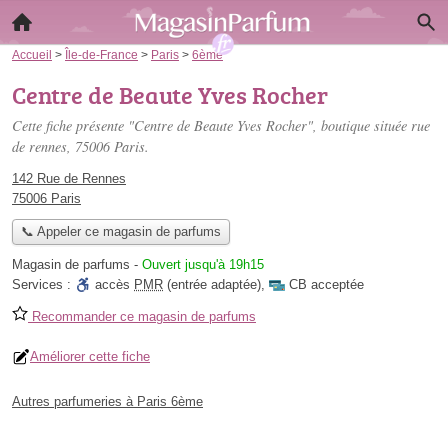
Accueil
>
Île-de-France
>
Paris
>
6ème
Centre de Beaute Yves Rocher
Cette fiche présente "Centre de Beaute Yves Rocher", boutique située
rue
de rennes
, 75006 Paris.
142 Rue de Rennes
75006 Paris
📞 Appeler ce magasin de parfums
Magasin de parfums
-
Ouvert jusqu'à 19h15
Services :
accès
PMR
(entrée adaptée)
,
CB acceptée
Recommander ce magasin de parfums
Améliorer cette fiche
Autres parfumeries à Paris 6ème