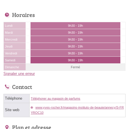
Horaires
Lundi
9h30 - 19h
Mardi
9h30 - 19h
Mercredi
9h30 - 19h
Jeudi
9h30 - 19h
Vendredi
9h30 - 19h
Samedi
9h30 - 19h
Dimanche
Fermé
Signaler une erreur
Contact
Téléphone
Téléphoner au magasin de parfums
www.yves-rocher.fr/magasins-instituts-de-beaute/annecy/S-FR
Site web
YROC10
Plan et adresse