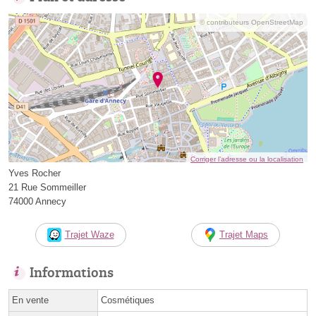
© contributeurs OpenStreetMap
Corriger l’adresse ou la localisation
Yves Rocher
21 Rue Sommeiller
74000 Annecy
Trajet Waze
Trajet Maps
Informations
En vente
Cosmétiques