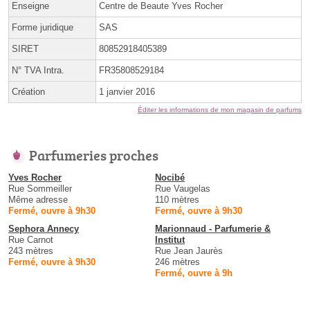
Enseigne
Centre de Beaute Yves Rocher
Forme juridique
SAS
SIRET
80852918405389
N° TVA Intra.
FR35808529184
Création
1 janvier 2016
Éditer les informations de mon magasin de parfums
Parfumeries proches
Yves Rocher
Nocibé
Rue Sommeiller
Rue Vaugelas
Même adresse
110 mètres
Fermé, ouvre à 9h30
Fermé, ouvre à 9h30
Sephora Annecy
Marionnaud - Parfumerie &
Rue Carnot
Institut
243 mètres
Rue Jean Jaurès
Fermé, ouvre à 9h30
246 mètres
Fermé, ouvre à 9h