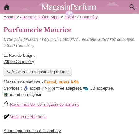
Accueil
>
Auvergne-Rhône-Alpes
>
Savoie
>
Chambéry
Parfumerie Maurice
Cette fiche présente "Parfumerie Maurice", boutique située
rue de boigne
,
73000 Chambéry.
11 Rue de Boigne
73000 Chambéry
📞 Appeler ce magasin de parfums
Magasin de parfums
-
Fermé, ouvre à 9h
Services :
accès
PMR
(entrée adaptée)
,
CB acceptée
,
retrait en magasin
Recommander ce magasin de parfums
Améliorer cette fiche
Autres parfumeries à Chambéry