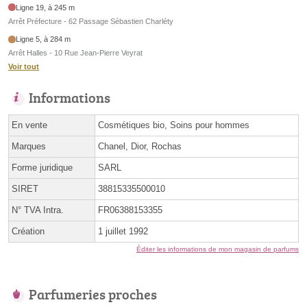
Ligne 19, à 245 m
Arrêt Préfecture - 62 Passage Sébastien Charléty
Ligne 5, à 284 m
Arrêt Halles - 10 Rue Jean-Pierre Veyrat
Voir tout
Informations
En vente
Cosmétiques bio, Soins pour hommes
Marques
Chanel, Dior, Rochas
Forme juridique
SARL
SIRET
38815335500010
N° TVA Intra.
FR06388153355
Création
1 juillet 1992
Éditer les informations de mon magasin de parfums
Parfumeries proches