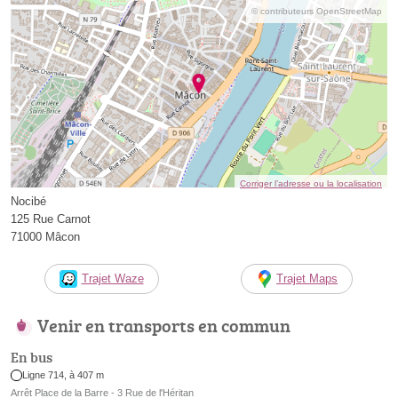
© contributeurs OpenStreetMap
Corriger l’adresse ou la localisation
Nocibé
125 Rue Carnot
71000 Mâcon
Trajet Waze
Trajet Maps
Venir en transports en commun
En bus
Ligne 714, à 407 m
Arrêt Place de la Barre - 3 Rue de l'Héritan