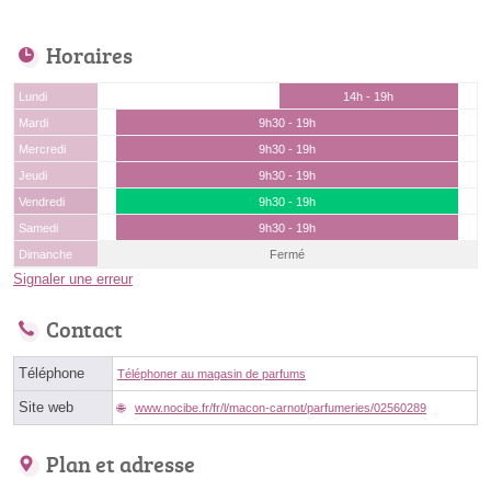
Horaires
Lundi
14h - 19h
Mardi
9h30 - 19h
Mercredi
9h30 - 19h
Jeudi
9h30 - 19h
Vendredi
9h30 - 19h
Samedi
9h30 - 19h
Dimanche
Fermé
Signaler une erreur
Contact
Téléphone
Téléphoner au magasin de parfums
Site web
www.nocibe.fr/fr/l/macon-carnot/parfumeries/02560289
Plan et adresse