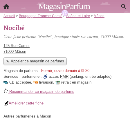
Accueil
>
Bourgogne-Franche-Comté
>
Saône-et-Loire
>
Mâcon
Nocibé
Cette fiche présente "Nocibé", boutique située
rue carnot
, 71000 Mâcon.
125 Rue Carnot
71000 Mâcon
📞 Appeler ce magasin de parfums
Magasin de parfums
-
Fermé, ouvre demain à 9h30
Services :
parfumerie
,
accès
PMR
(parking, entrée adaptée)
,
CB acceptée
,
livraison
,
retrait en magasin
Recommander ce magasin de parfums
Améliorer cette fiche
Autres parfumeries à Mâcon