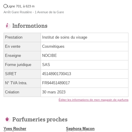
Ligne 701, à 623 m
Arrêt Gare Routière - 1 Avenue de la Gare
Informations
Prestation
Institut de soins du visage
En vente
Cosmétiques
Enseigne
NOCIBE
Forme juridique
SAS
SIRET
45148901700413
N° TVA Intra.
FR94451489017
Création
30 mars 2023
Éditer les informations de mon magasin de parfums
Parfumeries proches
Yves Rocher
Sephora Macon