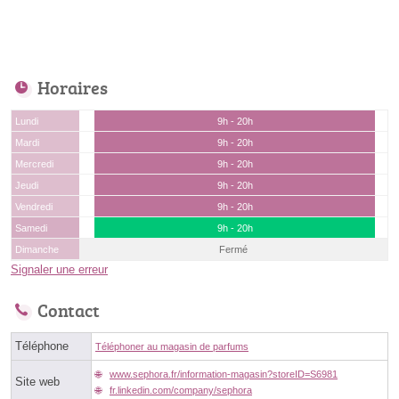
Horaires
Lundi
9h - 20h
Mardi
9h - 20h
Mercredi
9h - 20h
Jeudi
9h - 20h
Vendredi
9h - 20h
Samedi
9h - 20h
Dimanche
Fermé
Signaler une erreur
Contact
Téléphone
Téléphoner au magasin de parfums
www.sephora.fr/information-magasin?storeID=S6981
Site web
fr.linkedin.com/company/sephora