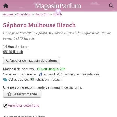
Accueil
>
Grand-Est
>
Haut-Rhin
>
Illzach
Séphora Mulhouse Illzach
Cette fiche présente "Séphora Mulhouse Illzach", boutique située
rue de
berne
, 68110 Illzach.
14 Rue de Berne
68110 Illzach
📞 Appeler ce magasin de parfums
Magasin de parfums
-
Ouvert jusqu'à 20h
Services :
parfumerie
,
accès
PMR
(parking, entrée adaptée)
,
CB acceptée
,
retrait en magasin
Une personne
recommande
ce magasin de parfums.
Je recommande
Améliorer cette fiche