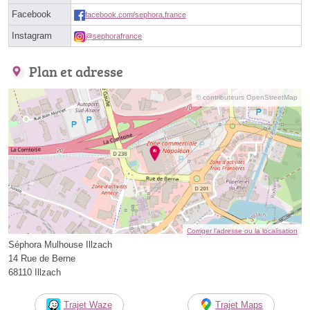
Facebook
facebook.com/sephora.france
Instagram
@sephorafrance
Plan et adresse
© contributeurs OpenStreetMap
Corriger l’adresse ou la localisation
Séphora Mulhouse Illzach
14 Rue de Berne
68110 Illzach
Trajet Waze
Trajet Maps