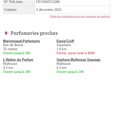
N° TVA Intra.
FR74393712286
Création
2 décembre 2010
Éditer les informations de mon magasin de parfums
Parfumeries proches
Marionnaud-Parfumerie
Equip'Coiff
Rue de Berne
Sausheim
75 mètres
1.8 km
Ouvert jusqu'à 20h
Fermé, ouvre lundi à 9h00
L'Atelier du Parfum
Sephora Mulhouse Sauvage
Mulhouse
Mulhouse
4.2 km
4.2 km
Ouvert jusqu'à 19h
Ouvert jusqu'à 19h