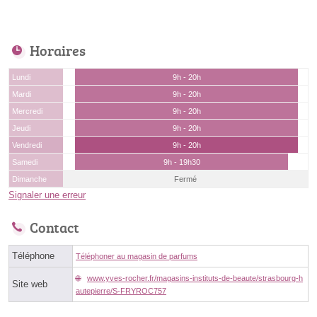
Horaires
Lundi
9h - 20h
Mardi
9h - 20h
Mercredi
9h - 20h
Jeudi
9h - 20h
Vendredi
9h - 20h
Samedi
9h - 19h30
Dimanche
Fermé
Signaler une erreur
Contact
Téléphone
Téléphoner au magasin de parfums
www.yves-rocher.fr/magasins-instituts-de-beaute/strasbourg-h
Site web
autepierre/S-FRYROC757