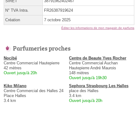
SIRET
38791962402467
N° TVA Intra.
FR26387919624
Création
7 octobre 2025
Éditer les informations de mon magasin de parfums
Parfumeries proches
Nocibé
Centre de Beaute Yves Rocher
Centre Commercial Hautepierre
Centre Commercial Auchan
42 mètres
Hautepierre André Maurois
Ouvert jusqu'à 20h
148 mètres
Ouvert jusqu'à 19h30
Kiko Milano
Sephora Strasbourg Les Halles
Centre Commercial des Halles 24
place des Halles
Place Halles
3.4 km
3.4 km
Ouvert jusqu'à 20h