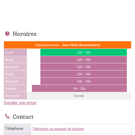
Horaires
Samedi prochain :
Jour férié (Assomption)
Lundi
10h - 20h
Mardi
10h - 20h
Mercredi
10h - 20h
Jeudi
10h - 20h
Vendredi
10h - 20h
Samedi
9h - 20h
Dimanche
Fermé
Signaler une erreur
Contact
Téléphone
Téléphoner au magasin de parfums