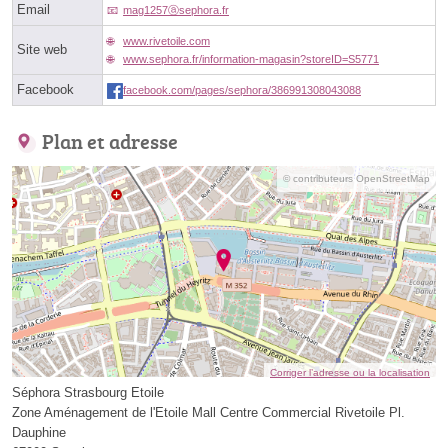
Email
mag1257ⓐsephora.fr
www.rivetoile.com
Site web
www.sephora.fr/information-magasin?storeID=S5771
Facebook
facebook.com/pages/sephora/386991308043088
Plan et adresse
© contributeurs OpenStreetMap
Corriger l’adresse ou la localisation
Séphora Strasbourg Etoile
Zone Aménagement de l'Etoile Mall Centre Commercial Rivetoile Pl.
Dauphine