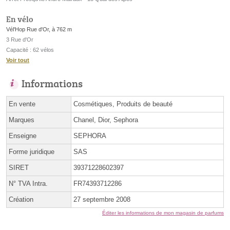
En vélo
Vél'Hop Rue d'Or, à 762 m
3 Rue d'Or
Capacité : 62 vélos
Voir tout
Informations
En vente
Cosmétiques, Produits de beauté
Marques
Chanel, Dior, Sephora
Enseigne
SEPHORA
Forme juridique
SAS
SIRET
39371228602397
N° TVA Intra.
FR74393712286
Création
27 septembre 2008
Éditer les informations de mon magasin de parfums