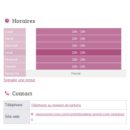
Horaires
Lundi
10h - 19h
Mardi
10h - 19h
Mercredi
10h - 19h
Jeudi
10h - 19h
Vendredi
10h - 19h
Samedi
10h - 19h
Dimanche
Fermé
Signaler une erreur
Contact
Téléphone
Téléphoner au magasin de parfums
www.aroma-zone.com/content/boutique-aroma-zone-strasbour
Site web
g