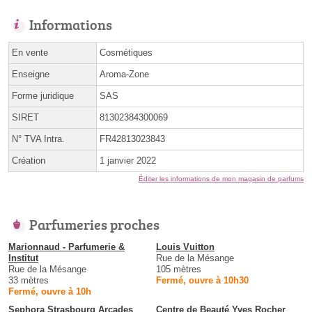
Informations
En vente
Cosmétiques
Enseigne
Aroma-Zone
Forme juridique
SAS
SIRET
81302384300069
N° TVA Intra.
FR42813023843
Création
1 janvier 2022
Éditer les informations de mon magasin de parfums
Parfumeries proches
Marionnaud - Parfumerie &
Louis Vuitton
Institut
Rue de la Mésange
Rue de la Mésange
105 mètres
33 mètres
Fermé, ouvre à 10h30
Fermé, ouvre à 10h
Sephora Strasbourg Arcades
Centre de Beauté Yves Rocher