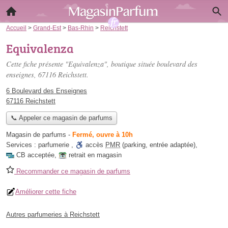
Accueil
>
Grand-Est
>
Bas-Rhin
>
Reichstett
Equivalenza
Cette fiche présente "Equivalenza", boutique située
boulevard des
enseignes
, 67116 Reichstett.
6 Boulevard des Enseignes
67116 Reichstett
📞 Appeler ce magasin de parfums
Magasin de parfums
-
Fermé, ouvre à 10h
Services :
parfumerie
,
accès
PMR
(parking, entrée adaptée)
,
CB acceptée
,
retrait en magasin
Recommander ce magasin de parfums
Améliorer cette fiche
Autres parfumeries à Reichstett