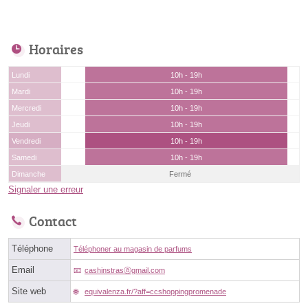
Horaires
Lundi
10h - 19h
Mardi
10h - 19h
Mercredi
10h - 19h
Jeudi
10h - 19h
Vendredi
10h - 19h
Samedi
10h - 19h
Dimanche
Fermé
Signaler une erreur
Contact
Téléphone
Téléphoner au magasin de parfums
Email
cashinstrasⓐgmail.com
Site web
equivalenza.fr/?aff=ccshoppingpromenade