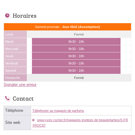
Horaires
Samedi prochain :
Jour férié (Assomption)
Lundi
Fermé
Mardi
9h30 - 18h
Mercredi
9h30 - 18h
Jeudi
9h30 - 18h
Vendredi
9h30 - 18h
Samedi
9h30 - 18h
Dimanche
Fermé
Signaler une erreur
Contact
Téléphone
Téléphoner au magasin de parfums
www.yves-rocher.fr/magasins-instituts-de-beaute/tarbes/S-FR
Site web
YROC97