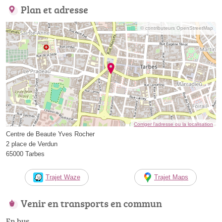
Plan et adresse
© contributeurs OpenStreetMap
Corriger l’adresse ou la localisation
Centre de Beaute Yves Rocher
2 place de Verdun
65000 Tarbes
Trajet Waze
Trajet Maps
Venir en transports en commun
En bus