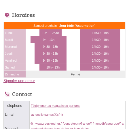
Horaires
Samedi prochain :
Jour férié (Assomption)
Lundi
10h - 12h30
14h30 - 19h
Mardi
9h - 13h
14h30 - 19h
Mercredi
9h30 - 13h
14h30 - 19h
Jeudi
9h30 - 13h
14h30 - 19h
Vendredi
9h30 - 13h
14h30 - 19h
Samedi
10h - 13h
14h30 - 19h
Dimanche
Fermé
Signaler une erreur
Contact
Téléphone
Téléphoner au magasin de parfums
Email
cecile.campsⓐsfr.fr
www.yves-rocher.fr/control/epm/france/fr/moncdb/at/europe/fra
Site web
nce/aquitaine/st-jean-de-luz/st-jean-de-luz