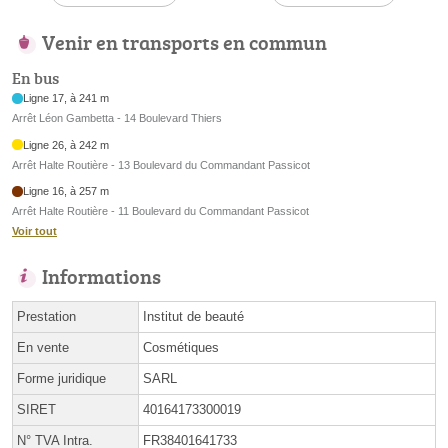
Venir en transports en commun
En bus
Ligne 17, à 241 m
Arrêt Léon Gambetta - 14 Boulevard Thiers
Ligne 26, à 242 m
Arrêt Halte Routière - 13 Boulevard du Commandant Passicot
Ligne 16, à 257 m
Arrêt Halte Routière - 11 Boulevard du Commandant Passicot
Voir tout
Informations
Prestation
Institut de beauté
En vente
Cosmétiques
Forme juridique
SARL
SIRET
40164173300019
N° TVA Intra.
FR38401641733