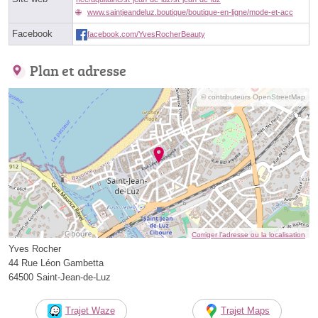
www.saintjeandeluz.boutique/boutique-en-ligne/mode-et-acc
Facebook
facebook.com/YvesRocherBeauty
Plan et adresse
© contributeurs OpenStreetMap
Corriger l’adresse ou la localisation
Yves Rocher
44 Rue Léon Gambetta
64500 Saint-Jean-de-Luz
Trajet Waze
Trajet Maps