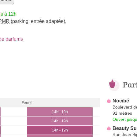
qu'à 12h
PMR
(parking, entrée adaptée)
,
de parfums
Par
Nocibé
Fermé
Boulevard de
14h - 19h
91 mètres
Ouvert jusqu
14h - 19h
Beauty Su
14h - 19h
Rue Jean Bi