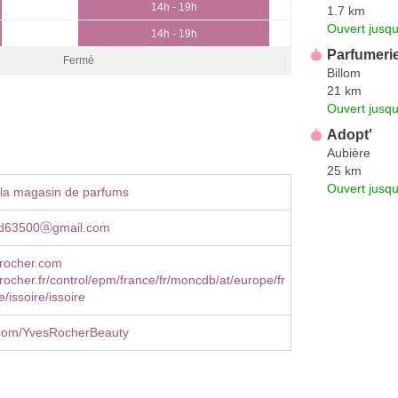
14h - 19h
1.7 km
Ouvert jusqu
14h - 19h
Parfumerie
Fermé
Billom
21 km
Ouvert jusqu
Adopt'
Aubière
25 km
Ouvert jusq
 la magasin de parfums
rd63500ⓐgmail.com
rocher.com
ocher.fr/control/epm/france/fr/moncdb/at/europe/fr
/issoire/issoire
com/YvesRocherBeauty