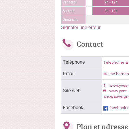
Vendredi
9h - 12h
Samedi
9h - 12h
Dimanche
Signaler une erreur
Contact
Téléphone
Téléphoner à
Email
mc.berna
www.yves-
Site web
www.yves-r
ance/auvergne
Facebook
facebook.
Plan et adresse