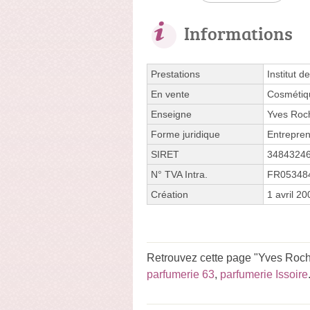
Informations
Prestations
Institut 
En vente
Cosmétiq
Enseigne
Yves Roc
Forme juridique
Entrepren
SIRET
3484324
N° TVA Intra.
FR05348
Création
1 avril 20
Retrouvez cette page "Yves Roche
parfumerie 63
,
parfumerie Issoire