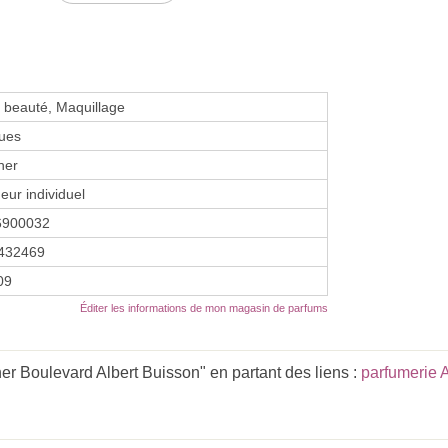
de beauté, Maquillage
ues
her
eur individuel
6900032
432469
09
Éditer les informations de mon magasin de parfums
r Boulevard Albert Buisson" en partant des liens :
parfumerie
.