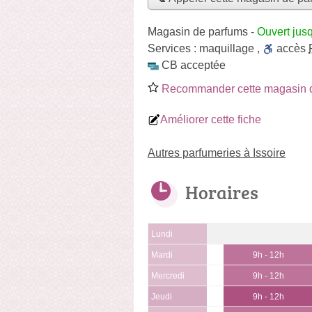
Magasin de parfums
-
Ouvert jus
Services :
maquillage
,
accès
CB acceptée
Recommander cette magasin 
Améliorer cette fiche
Autres parfumeries à Issoire
Horaires
Lundi
Mardi
9h - 12h
Mercredi
9h - 12h
Jeudi
9h - 12h