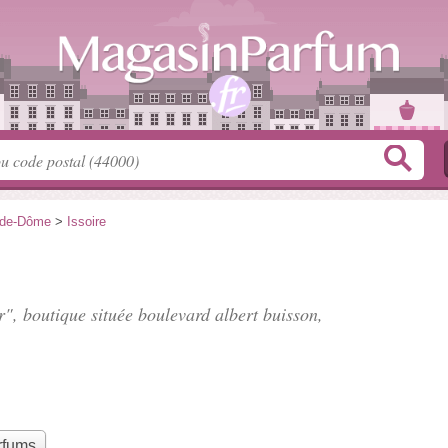
-de-Dôme
>
Issoire
r", boutique située
boulevard albert buisson
,
rfums