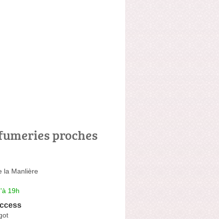
fumeries proches
 la Manlière
'à 19h
ccess
got