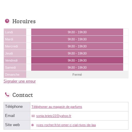
Horaires
Lundi
9h30 - 19h30
Mardi
9h30 - 19h30
Mercredi
9h30 - 19h30
Jeudi
9h30 - 19h30
Vendredi
9h30 - 19h30
Samedi
9h30 - 19h30
Dimanche
Fermé
Signaler une erreur
Contact
Téléphone
Téléphoner au magasin de parfums
Email
sonia.brietz22ⓐyahoo.fr
Site web
yves-rocher.fr/st-omer-c-cial-rives-de-laa