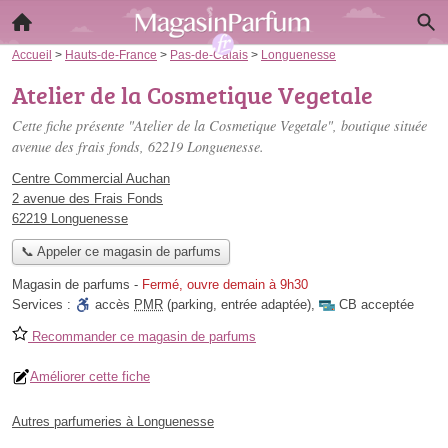
Accueil
>
Hauts-de-France
>
Pas-de-Calais
>
Longuenesse
Atelier de la Cosmetique Vegetale
Cette fiche présente "Atelier de la Cosmetique Vegetale", boutique située
avenue des frais fonds
, 62219 Longuenesse.
Centre Commercial Auchan
2 avenue des Frais Fonds
62219 Longuenesse
📞 Appeler ce magasin de parfums
Magasin de parfums
-
Fermé, ouvre demain à 9h30
Services :
accès
PMR
(parking, entrée adaptée)
,
CB acceptée
Recommander ce magasin de parfums
Améliorer cette fiche
Autres parfumeries à Longuenesse