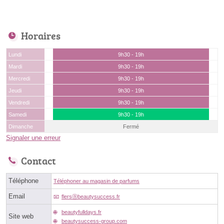
Horaires
Lundi
9h30 - 19h
Mardi
9h30 - 19h
Mercredi
9h30 - 19h
Jeudi
9h30 - 19h
Vendredi
9h30 - 19h
Samedi
9h30 - 19h
Dimanche
Fermé
Signaler une erreur
Contact
Téléphone
Téléphoner au magasin de parfums
Email
flersⓐbeautysuccess.fr
beautyfulldays.fr
Site web
beautysuccess-group.com