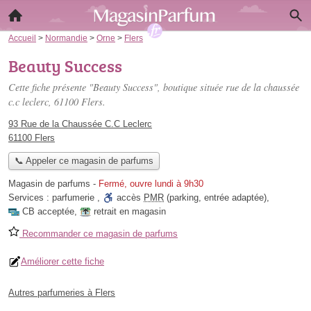
Accueil
>
Normandie
>
Orne
>
Flers
Beauty Success
Cette fiche présente "Beauty Success", boutique située
rue de la chaussée
c.c leclerc
, 61100 Flers.
93 Rue de la Chaussée C.C Leclerc
61100 Flers
📞 Appeler ce magasin de parfums
Magasin de parfums
-
Fermé, ouvre lundi à 9h30
Services :
parfumerie
,
accès
PMR
(parking, entrée adaptée)
,
CB acceptée
,
retrait en magasin
Recommander ce magasin de parfums
Améliorer cette fiche
Autres parfumeries à Flers