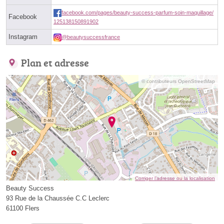
facebook.com/pages/beauty-success-parfum-soin-maquillage/
Facebook
125138150891902
Instagram
@beautysuccessfrance
Plan et adresse
© contributeurs OpenStreetMap
Corriger l’adresse ou la localisation
Beauty Success
93 Rue de la Chaussée C.C Leclerc
61100 Flers