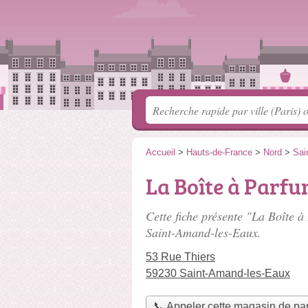
Accueil
>
Hauts-de-France
>
Nord
>
Sai
La Boîte à Parf
Cette fiche présente "La Boîte 
Saint-Amand-les-Eaux.
53 Rue Thiers
59230 Saint-Amand-les-Eaux
📞 Appeler cette magasin de pa