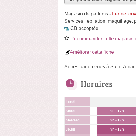
Magasin de parfums
-
Fermé, ouv
Services :
épilation
,
maquillage
,
CB acceptée
Recommander cette magasin 
Améliorer cette fiche
Autres parfumeries à Saint-Aman
Horaires
Lundi
Mardi
9h - 12h
Mercredi
9h - 12h
Jeudi
9h - 12h