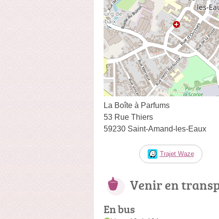
La Boîte à Parfums
53 Rue Thiers
59230 Saint-Amand-les-Eaux
Trajet Waze
Venir en trans
En bus