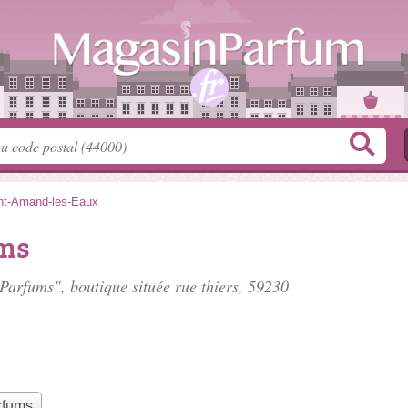
nt-Amand-les-Eaux
ums
à Parfums", boutique située
rue thiers
, 59230
rfums