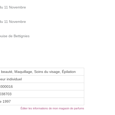
 du 11 Novembre
 du 11 Novembre
ise de Bettignies
e beauté, Maquillage, Soins du visage, Épilation
eur individuel
0300016
038703
re 1997
Éditer les informations de mon magasin de parfums