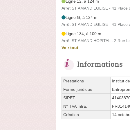
Ligne 12, à 124 m
Arrêt ST AMAND EGLISE - 41 Place
Ligne G, à 124 m
Arrêt ST AMAND EGLISE - 41 Place
Ligne 134, à 100 m
Arrêt ST AMAND HOPITAL - 2 Rue Lou
Voir tout
Informations
Prestations
Institut d
Forme juridique
Entrepren
SIRET
4140387
N° TVA Intra.
FR81414
Création
14 octob