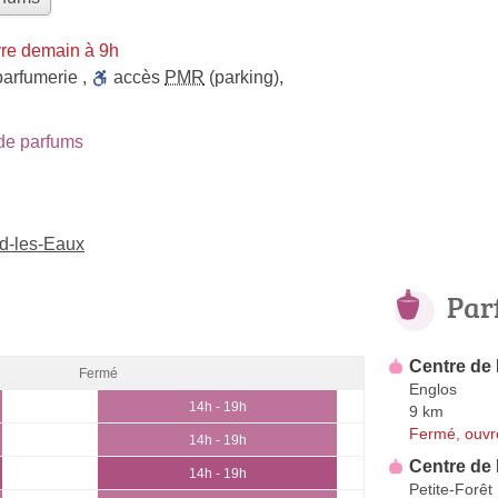
re demain à 9h
parfumerie
,
accès
PMR
(parking)
,
de parfums
d-les-Eaux
Par
Centre de
Fermé
Englos
14h - 19h
9 km
Fermé, ouvr
14h - 19h
Centre de
14h - 19h
Petite-Forêt