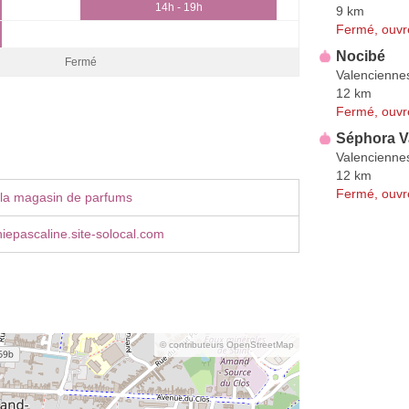
14h - 19h
9 km
Fermé, ouvr
Nocibé
Fermé
Valencienne
12 km
Fermé, ouvr
Séphora V
Valencienne
12 km
Fermé, ouvr
 la magasin de parfums
iepascaline.site-solocal.com
© contributeurs OpenStreetMap