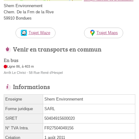
Shem Environnement
Chem. De la Frm de la Rive
59910 Bondues
Trajet Waze
Trajet Maps
Venir en transports en commun
En bus
Ligne 86, à 403 m
Arrêt Le Christ - 58 Rue René d'Hespel
Informations
Enseigne
Shem Environnement
Forme juridique
SARL
SIRET
50404915600020
N° TVA Intra.
FR27504049156
Création
1 août 2011