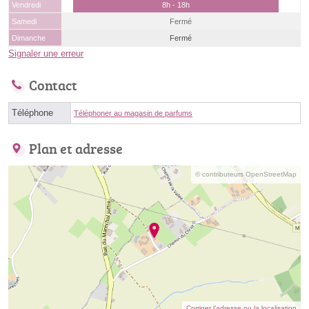
Vendredi
8h - 18h
Samedi
Fermé
Dimanche
Fermé
Signaler une erreur
Contact
Téléphone
Téléphoner au magasin de parfums
Plan et adresse
© contributeurs OpenStreetMap
Corriger l’adresse ou la localisation