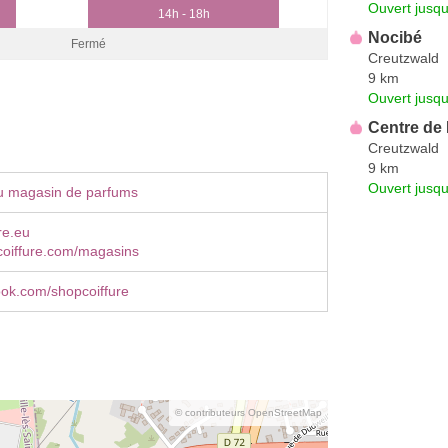
Ouvert jusqu
14h - 18h
Nocibé
Fermé
Creutzwald
9 km
Ouvert jusq
Centre de
Creutzwald
9 km
Ouvert jusq
u magasin de parfums
re.eu
oiffure.com/magasins
book.com/shopcoiffure
© contributeurs OpenStreetMap