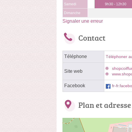
Samedi
9h30 - 12h30
Dimanche
Signaler une erreur
Contact
Téléphone
Téléphoner a
shopcoiffu
Site web
www.shopc
Facebook
fr-fr.face
Plan et adresse