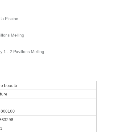
la Piscine
llons Melling
 1 - 2 Pavillons Melling
de beauté
fure
9800100
363298
13