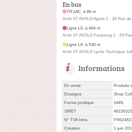
En bus
TR'zAC, à 86 m
Arrêt ST AVOLD Agora 2 - 28 Rue de 
Ligne L5, à 484 m
Arrêt ST AVOLD Faubourg 2 - 29 Pavi
Ligne L8, à 530 m
Arrêt ST AVOLD Lycée Technique Jully
Informations
En vente
Produits 
Enseigne
Shop Coif
Forme juridique
SARL
SIRET
4823632
N° TVA Intra.
FR62482
Création
1 juin 20