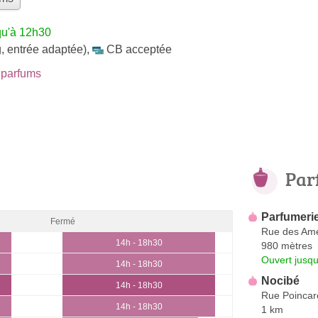
qu'à 12h30
, entrée adaptée)
,
CB acceptée
parfums
Par
Parfumerie
Fermé
Rue des Amé
14h - 18h30
980 mètres
Ouvert jusqu
14h - 18h30
Nocibé
14h - 18h30
Rue Poincar
14h - 18h30
1 km