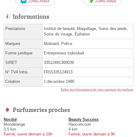
Trajet Waze
Trajet Maps
Informations
Prestations
Institut de beauté, Maquillage, Soins des pieds,
Soins du visage, Épilation
Marques
Molinard, Police
Forme juridique
Entrepreneur individuel
SIRET
33512491300039
N° TVA Intra.
FR15335124913
Création
1 décembre 1990
Éditer les informations de mon magasin de parfums
Parfumeries proches
Nocibé
Beauty Success
Mondelange
Hauconcourt
3.5 km
4 km
Fermé, ouvre demain à 10h
Fermé, ouvre demain à 9h