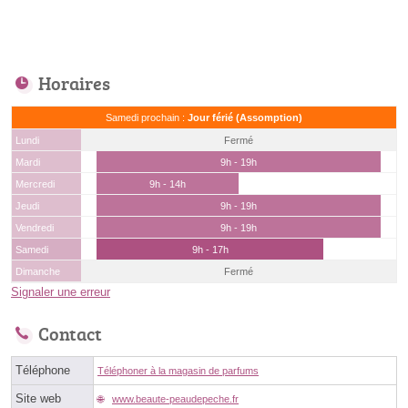
Horaires
Samedi prochain :
Jour férié (Assomption)
Lundi
Fermé
Mardi
9h - 19h
Mercredi
9h - 14h
Jeudi
9h - 19h
Vendredi
9h - 19h
Samedi
9h - 17h
Dimanche
Fermé
Signaler une erreur
Contact
Téléphone
Téléphoner à la magasin de parfums
Site web
www.beaute-peaudepeche.fr