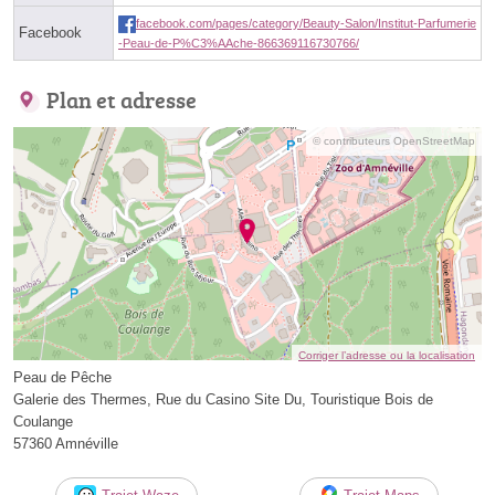
facebook.com/pages/category/Beauty-Salon/Institut-Parfumerie
Facebook
-Peau-de-P%C3%AAche-866369116730766/
Plan et adresse
© contributeurs OpenStreetMap
Corriger l’adresse ou la localisation
Peau de Pêche
Galerie des Thermes, Rue du Casino Site Du, Touristique Bois de
Coulange
57360 Amnéville