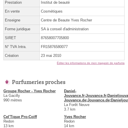
Prestation
Institut de beauté
En vente
Cosmétiques
Enseigne
Centre de Beaute Yves Rocher
Forme juridique
SA à conseil d'administration
SIRET
87658007705800
N° TVA Intra.
FR15876580077
Création
23 mai 2010
Éditer les informations de mon magasin de parfums
Parfumeries proches
Groupe Rocher - Yves Rocher
Daniel-
La Gacilly
Jouvance.fr;Jouvance.fr;Danieljouva
990 mètres
Jouvance.de;Jouvance.de;Danieljou
La Forêt Neuve
3.7 km
Cel'Tique Pro-Coiff
Yves Rocher
Redon
Redon
13 km
14 km