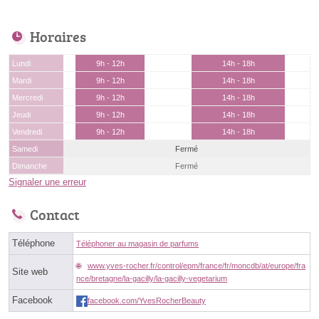
Horaires
Lundi
9h - 12h
14h - 18h
Mardi
9h - 12h
14h - 18h
Mercredi
9h - 12h
14h - 18h
Jeudi
9h - 12h
14h - 18h
Vendredi
9h - 12h
14h - 18h
Samedi
Fermé
Dimanche
Fermé
Signaler une erreur
Contact
Téléphone
Téléphoner au magasin de parfums
www.yves-rocher.fr/control/epm/france/fr/moncdb/at/europe/fra
Site web
nce/bretagne/la-gacilly/la-gacilly-vegetarium
Facebook
facebook.com/YvesRocherBeauty