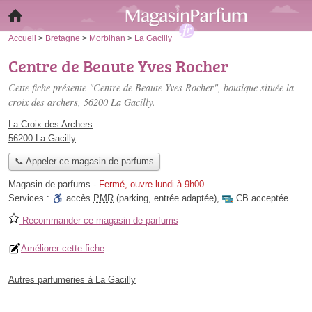
Accueil
>
Bretagne
>
Morbihan
>
La Gacilly
Centre de Beaute Yves Rocher
Cette fiche présente "Centre de Beaute Yves Rocher", boutique située
la
croix des archers
, 56200 La Gacilly.
La Croix des Archers
56200 La Gacilly
📞 Appeler ce magasin de parfums
Magasin de parfums
-
Fermé, ouvre lundi à 9h00
Services :
accès
PMR
(parking, entrée adaptée)
,
CB acceptée
Recommander ce magasin de parfums
Améliorer cette fiche
Autres parfumeries à La Gacilly