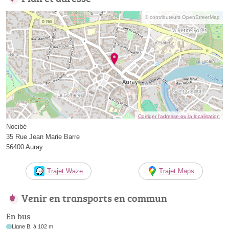
© contributeurs OpenStreetMap
Corriger l’adresse ou la localisation
Nocibé
35 Rue Jean Marie Barre
56400 Auray
Trajet Waze
Trajet Maps
Venir en transports en commun
En bus
Ligne B, à 102 m