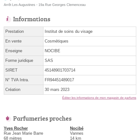
Arrêt Les Augustines - 19a Rue Georges Clemenceau
Informations
Prestation
Institut de soins du visage
En vente
Cosmétiques
Enseigne
NOCIBE
Forme juridique
SAS
SIRET
45148901703714
N° TVA Intra.
FR94451489017
Création
30 mars 2023
Éditer les informations de mon magasin de parfums
Parfumeries proches
Yves Rocher
Nocibé
Rue Jean Marie Barre
Vannes
68 mètres
14 km