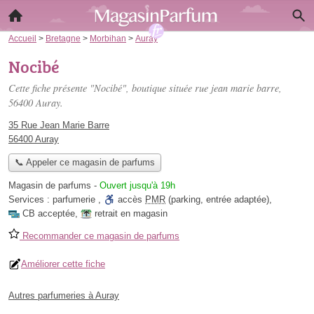
Accueil
>
Bretagne
>
Morbihan
>
Auray
Nocibé
Cette fiche présente "Nocibé", boutique située
rue jean marie barre
,
56400 Auray.
35 Rue Jean Marie Barre
56400 Auray
📞 Appeler ce magasin de parfums
Magasin de parfums
-
Ouvert jusqu'à 19h
Services :
parfumerie
,
accès
PMR
(parking, entrée adaptée)
,
CB acceptée
,
retrait en magasin
Recommander ce magasin de parfums
Améliorer cette fiche
Autres parfumeries à Auray