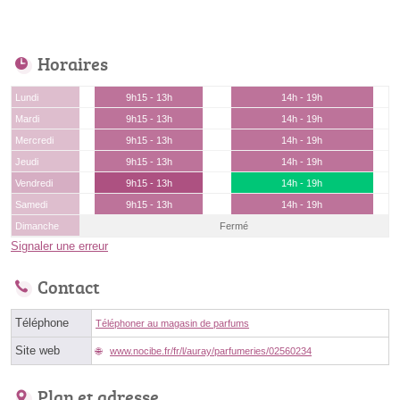
Horaires
Lundi
9h15 - 13h
14h - 19h
Mardi
9h15 - 13h
14h - 19h
Mercredi
9h15 - 13h
14h - 19h
Jeudi
9h15 - 13h
14h - 19h
Vendredi
9h15 - 13h
14h - 19h
Samedi
9h15 - 13h
14h - 19h
Dimanche
Fermé
Signaler une erreur
Contact
Téléphone
Téléphoner au magasin de parfums
Site web
www.nocibe.fr/fr/l/auray/parfumeries/02560234
Plan et adresse