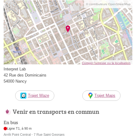
© contributeurs OpenStreetMap
Corriger l’adresse ou la localisation
Interpret Lab
42 Rue des Dominicains
54000 Nancy
Trajet Waze
Trajet Maps
Venir en transports en commun
En bus
Ligne T1, à 90 m
Arrêt Point Central - 7 Rue Saint Georges