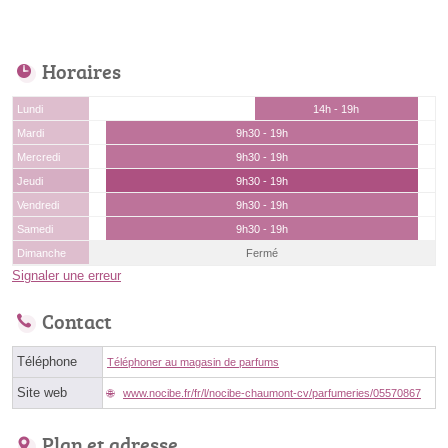
Horaires
Lundi
14h - 19h
Mardi
9h30 - 19h
Mercredi
9h30 - 19h
Jeudi
9h30 - 19h
Vendredi
9h30 - 19h
Samedi
9h30 - 19h
Dimanche
Fermé
Signaler une erreur
Contact
Téléphone
Téléphoner au magasin de parfums
Site web
www.nocibe.fr/fr/l/nocibe-chaumont-cv/parfumeries/05570867
Plan et adresse