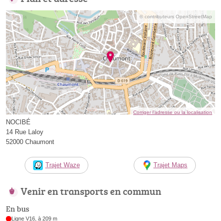
© contributeurs OpenStreetMap
Corriger l’adresse ou la localisation
NOCIBÉ
14 Rue Laloy
52000 Chaumont
Trajet Waze
Trajet Maps
Venir en transports en commun
En bus
Ligne V16, à 209 m