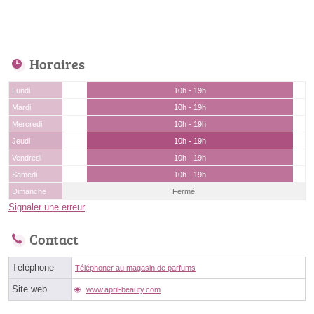
Horaires
Lundi
10h - 19h
Mardi
10h - 19h
Mercredi
10h - 19h
Jeudi
10h - 19h
Vendredi
10h - 19h
Samedi
10h - 19h
Dimanche
Fermé
Signaler une erreur
Contact
Téléphone
Téléphoner au magasin de parfums
Site web
www.april-beauty.com