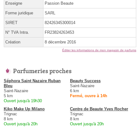
Enseigne
Passion Beaute
Forme juridique
SARL
SIRET
82426345300014
N° TVA Intra.
FR23824263453
Création
8 décembre 2016
Éditer les informations de mon magasin de parfums
Parfumeries proches
Séphora Saint Nazaire Ruban
Beauty Success
Bleu
Saint-Nazaire
Saint-Nazaire
6 km
5 km
Fermé, ouvre à 14h
Ouvert jusqu'à 19h30
Kiko Make Up Milano
Centre de Beaute Yves Rocher
Trignac
Trignac
8 km
8 km
Ouvert jusqu'à 20h
Ouvert jusqu'à 20h