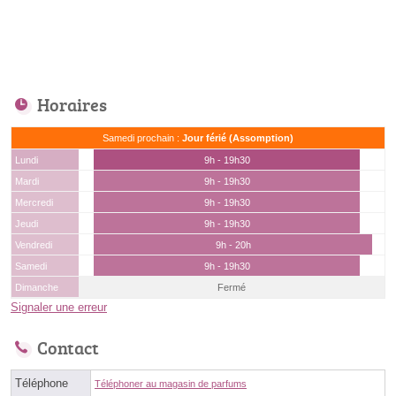
Horaires
Samedi prochain :
Jour férié (Assomption)
Lundi
9h - 19h30
Mardi
9h - 19h30
Mercredi
9h - 19h30
Jeudi
9h - 19h30
Vendredi
9h - 20h
Samedi
9h - 19h30
Dimanche
Fermé
Signaler une erreur
Contact
Téléphone
Téléphoner au magasin de parfums