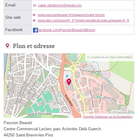
Email
caleis.pbstbrevinⓐgmail.com
www.passionbeaute.fr/magasins/saint-brevin
Site web
www.dior.com/store/fr_fr?origin=onedior&codeLanguage=fr_fr
Facebook
facebook.com/PassionBeauteStBrevin
Plan et adresse
© contributeurs OpenStreetMap
Corriger l’adresse ou la localisation
Passion Beauté
Centre Commercial Leclerc parc Activités Delà Guerch
44250 Saint-Brevin-les-Pins