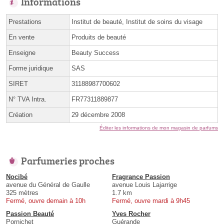
Informations
Prestations
Institut de beauté, Institut de soins du visage
En vente
Produits de beauté
Enseigne
Beauty Success
Forme juridique
SAS
SIRET
31188987700602
N° TVA Intra.
FR77311889877
Création
29 décembre 2008
Éditer les informations de mon magasin de parfums
Parfumeries proches
Nocibé
Fragrance Passion
avenue du Général de Gaulle
avenue Louis Lajarrige
325 mètres
1.7 km
Fermé, ouvre demain à 10h
Fermé, ouvre mardi à 9h45
Passion Beauté
Yves Rocher
Pornichet
Guérande