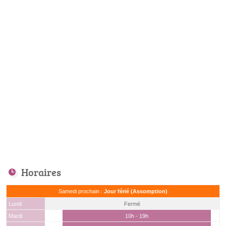
Horaires
Samedi prochain :
Jour férié (Assomption)
Lundi
Fermé
Mardi
10h - 19h