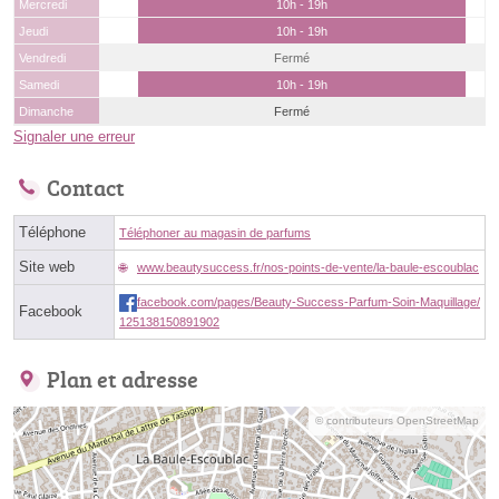
Mercredi
10h - 19h
Jeudi
10h - 19h
Vendredi
Fermé
Samedi
10h - 19h
Dimanche
Fermé
Signaler une erreur
Contact
Téléphone
Téléphoner au magasin de parfums
Site web
www.beautysuccess.fr/nos-points-de-vente/la-baule-escoublac
facebook.com/pages/Beauty-Success-Parfum-Soin-Maquillage/
Facebook
125138150891902
Plan et adresse
© contributeurs OpenStreetMap