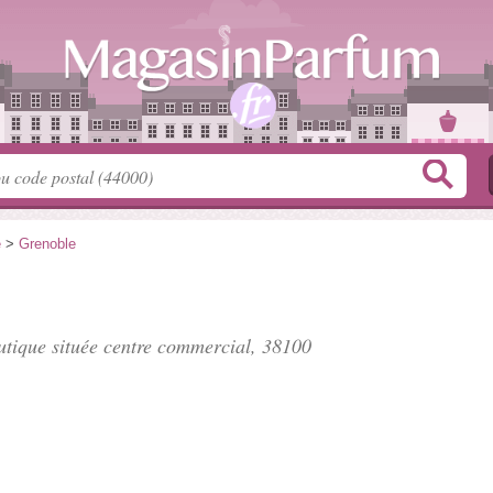
e
>
Grenoble
utique située
centre commercial
, 38100