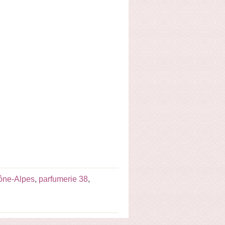
ône-Alpes
,
parfumerie 38
,