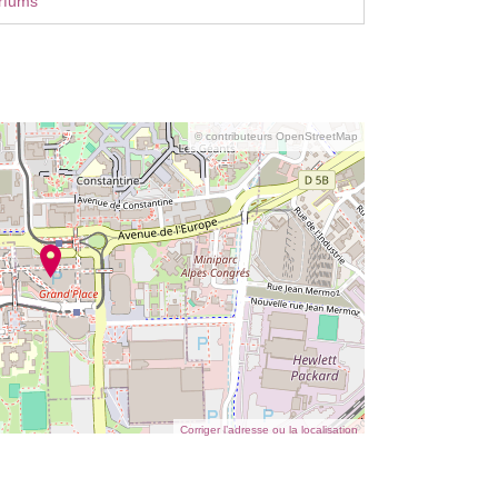
rfums
© contributeurs OpenStreetMap
Corriger l’adresse ou la localisation