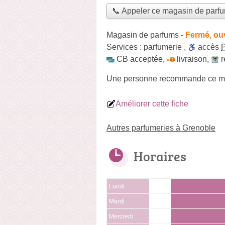
📞 Appeler ce magasin de parf
Magasin de parfums
-
Fermé, ou
Services :
parfumerie
,
accès
CB acceptée
,
livraison
,
r
Une personne
recommande
ce m
Améliorer cette fiche
Autres parfumeries à Grenoble
Horaires
Lundi
Mardi
Mercredi