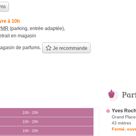
ums
vre à 10h
PMR
(parking, entrée adaptée)
,
etrait en magasin
agasin de parfums.
Je recommande
Par
Yves Roch
10h - 20h
Grand Place
10h - 20h
43 mètres
Fermé, ouvr
10h - 20h