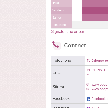
Jeudi
Vendredi
Samedi
Dimanche
Signaler une erreur
Contact
Téléphone
Téléphoner a
CHRISTE
Email
M
www.adopt
Site web
www.adopt
Facebook
facebook.