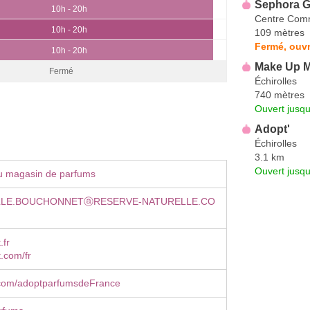
Sephora G
10h - 20h
Centre Comm
10h - 20h
109 mètres
Fermé, ouvr
10h - 20h
Make Up M
Fermé
Échirolles
740 mètres
Ouvert jusqu
Adopt'
Échirolles
3.1 km
Ouvert jusqu
u magasin de parfums
LLE.BOUCHONNETⓐRESERVE-NATURELLE.CO
.fr
.com/fr
com/adoptparfumsdeFrance