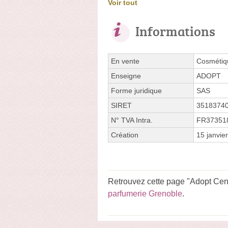
Voir tout
Informations
En vente
Cosmétiqu
Enseigne
ADOPT
Forme juridique
SAS
SIRET
3518374
N° TVA Intra.
FR37351
Création
15 janvie
Retrouvez cette page "Adopt Cent
parfumerie Grenoble
.