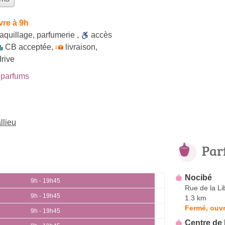
vre à 9h
aquillage
,
parfumerie
,
accès
CB acceptée
,
livraison
,
drive
parfums
llieu
Par
Nocibé
9h - 19h45
Rue de la Li
9h - 19h45
1.3 km
Fermé, ouvr
9h - 19h45
Centre de