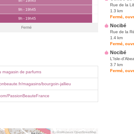
9h - 19h45
Rue de la Li
9h - 19h45
1.3 km
Fermé, ouvr
9h - 19h45
Nocibé
Fermé
Rue de la R
1.4 km
Fermé, ouvr
Nocibé
L'Isle-d'Abe
3.7 km
Fermé, ouvr
u magasin de parfums
nbeaute.fr/magasins/bourgoin-jallieu
com/PassionBeauteFrance
© contributeurs OpenStreetMap