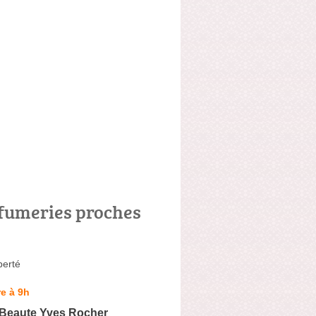
fumeries proches
berté
e à 9h
 Beaute Yves Rocher