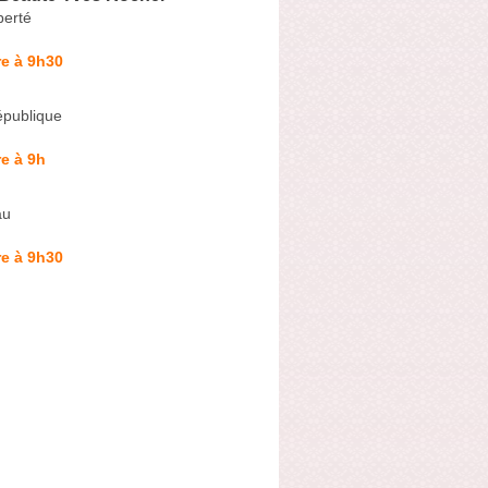
berté
e à 9h30
épublique
e à 9h
au
e à 9h30