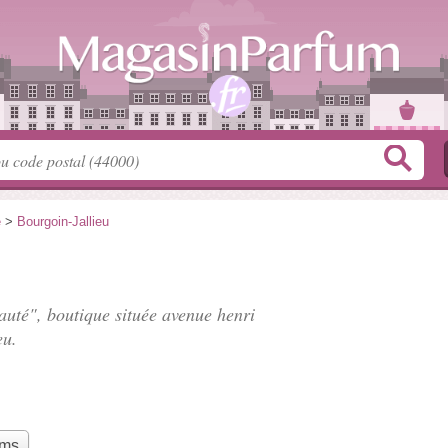
e
>
Bourgoin-Jallieu
auté", boutique située
avenue henri
eu.
ums