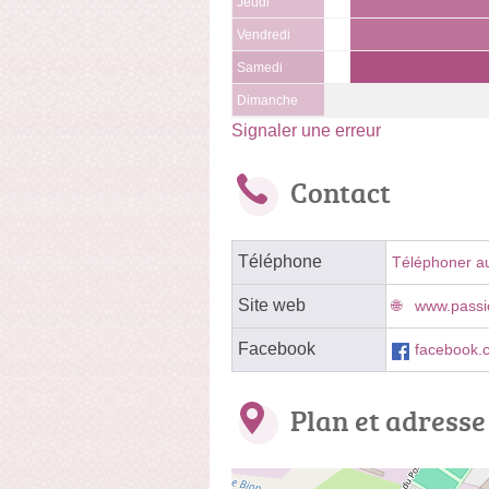
Jeudi
Vendredi
Samedi
Dimanche
Signaler une erreur
Contact
Téléphone
Téléphoner a
Site web
www.passio
Facebook
facebook.
Plan et adresse