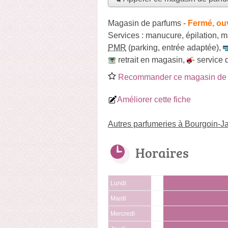
Magasin de parfums
-
Fermé, ou
Services :
manucure
,
épilation
,
m
PMR
(parking, entrée adaptée)
,
retrait en magasin
,
service 
Recommander ce magasin de 
Améliorer cette fiche
Autres parfumeries à Bourgoin-Ja
Horaires
Lundi
Mardi
Mercredi