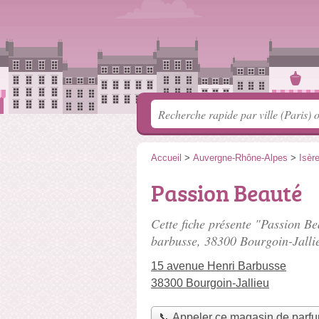
Accueil
>
Auvergne-Rhône-Alpes
>
Isèr
Passion Beauté
Cette fiche présente "Passion Be
barbusse
, 38300 Bourgoin-Jalli
15 avenue Henri Barbusse
38300 Bourgoin-Jallieu
📞 Appeler ce magasin de parf