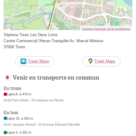
Corriger l’adresse ou la localisation
Séphora Tours Les Deux Lions
Centre Commercial l'Heure Tranquille Av. Marcel Mérieux
37000 Tours
Trajet Waze
Trajet Maps
Venir en transports en commun
En tram
Ligne A, à 479 m
Arrêt Pont Volant - 15 Impasse du Placier
En bus
Ligne 32, à 352 m
Arrêt Jacques Monod - 55 Avenue Édouard Michelin
Ligne 5, à 352 m