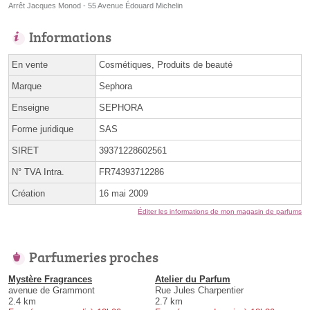
Arrêt Jacques Monod - 55 Avenue Édouard Michelin
Informations
En vente
Cosmétiques, Produits de beauté
Marque
Sephora
Enseigne
SEPHORA
Forme juridique
SAS
SIRET
39371228602561
N° TVA Intra.
FR74393712286
Création
16 mai 2009
Éditer les informations de mon magasin de parfums
Parfumeries proches
Mystère Fragrances
Atelier du Parfum
avenue de Grammont
Rue Jules Charpentier
2.4 km
2.7 km