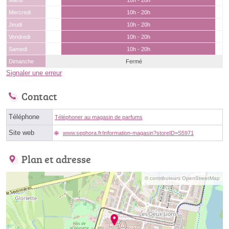
Mardi
10h - 20h
Mercredi
10h - 20h
Jeudi
10h - 20h
Vendredi
10h - 20h
Samedi
10h - 20h
Dimanche
Fermé
Signaler une erreur
Contact
Téléphone
Téléphoner au magasin de parfums
Site web
www.sephora.fr/information-magasin?storeID=S5971
Plan et adresse
© contributeurs OpenStreetMap