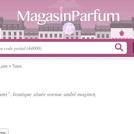
Loire
>
Tours
fums", boutique située
avenue andré maginot
,
ums