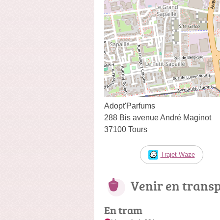
Adopt'Parfums
288 Bis avenue André Maginot
37100 Tours
Trajet Waze
Venir en trans
En tram