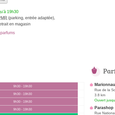
qu'à 19h30
PMR
(parking, entrée adaptée)
,
etrait en magasin
parfums
Par
Marionnau
9h30 - 19h30
Rue de la Sc
9h30 - 19h30
3.8 km
Ouvert jusqu
9h30 - 19h30
Parashop
9h30 - 19h30
Rue Nationa