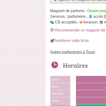
Magasin de parfums
-
Ouvert jus
Services :
parfumerie
,
accès
CB acceptée
,
livraison
,
r
Recommander ce magasin de 
Améliorer cette fiche
Autres parfumeries à Tours
Horaires
Lundi
Mardi
Mercredi
Jeudi