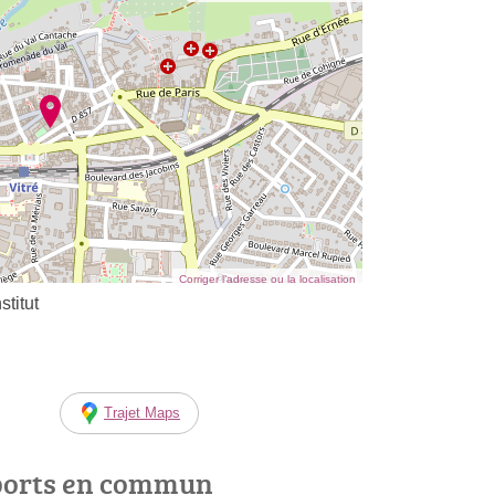
Corriger l’adresse ou la localisation
titut
Trajet Maps
ports en commun