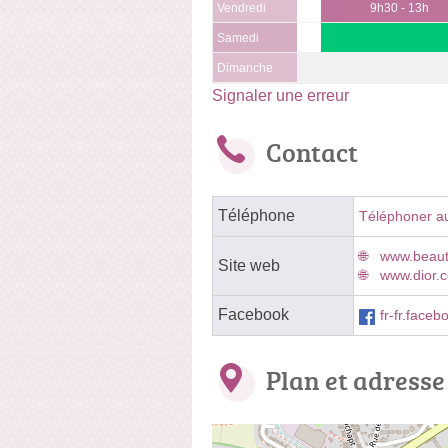
Vendredi
9h30 - 13h
Samedi
Dimanche
Signaler une erreur
Contact
Téléphone
Téléphoner a
www.beauty
Site web
www.dior.c
Facebook
fr-fr.fac
Plan et adresse