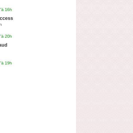
'à 16h
ccess
n
'à 20h
aud
'à 19h