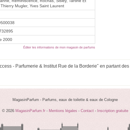
nne, Reminiscence, Rochas, Sisley, Tartine Et
 Thierry Mugler, Yves Saint Laurent
9500038
732895
re 2000
Éditer les informations de mon magasin de parfums
ess - Parfumerie & Institut Rue de la Borderie" en partant des 
MagasinParfum - Parfums, eaux de toilette & eaux de Cologne
© 2026
MagasinParfum.fr
-
Mentions légales
-
Contact
-
Inscription gratuite