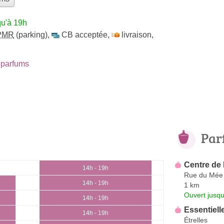
qu'à 19h
PMR
(parking)
,
CB acceptée
,
livraison
,
parfums
Par
Centre de
14h - 19h
Rue du Mée
14h - 19h
1 km
Ouvert jusqu
14h - 19h
Essentielle
14h - 19h
Étrelles