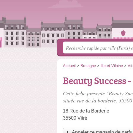
Accueil
>
Bretagne
>
Ille-et-Vilaine
>
Vit
Beauty Success -
Cette fiche présente "Beauty Suc
située
rue de la borderie
, 35500 
18 Rue de la Borderie
35500 Vitré
📞 Appeler ce magasin de parf