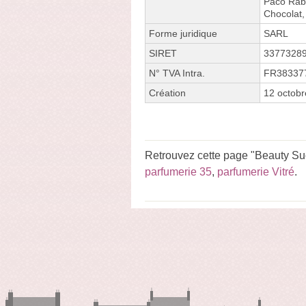
Paco Raba
Chocolat,
Forme juridique
SARL
SIRET
3377328
N° TVA Intra.
FR38337
Création
12 octob
Retrouvez cette page "Beauty Succ
parfumerie 35
,
parfumerie Vitré
.