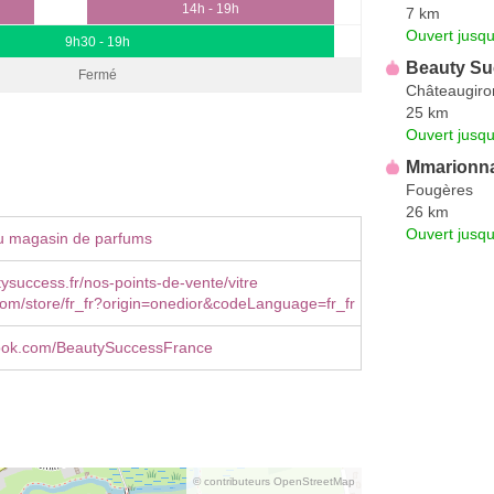
14h - 19h
7 km
Ouvert jusqu
9h30 - 19h
Beauty Su
Fermé
Châteaugiro
25 km
Ouvert jusqu
Mmarionn
Fougères
26 km
Ouvert jusqu
u magasin de parfums
success.fr/nos-points-de-vente/vitre
om/store/fr_fr?origin=onedior&codeLanguage=fr_fr
ebook.com/BeautySuccessFrance
© contributeurs OpenStreetMap