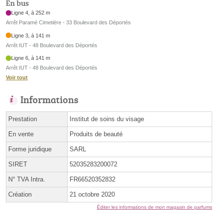
En bus
Ligne 4, à 252 m
Arrêt Paramé Cimetière - 33 Boulevard des Déportés
Ligne 3, à 141 m
Arrêt IUT - 48 Boulevard des Déportés
Ligne 6, à 141 m
Arrêt IUT - 48 Boulevard des Déportés
Voir tout
Informations
Prestation
Institut de soins du visage
En vente
Produits de beauté
Forme juridique
SARL
SIRET
52035283200072
N° TVA Intra.
FR66520352832
Création
21 octobre 2020
Éditer les informations de mon magasin de parfums