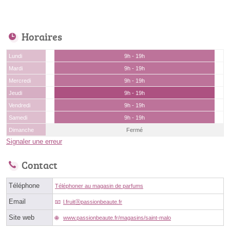
Horaires
Lundi
9h - 19h
Mardi
9h - 19h
Mercredi
9h - 19h
Jeudi
9h - 19h
Vendredi
9h - 19h
Samedi
9h - 19h
Dimanche
Fermé
Signaler une erreur
Contact
Téléphone
Téléphoner au magasin de parfums
Email
l.fruitⓐpassionbeaute.fr
Site web
www.passionbeaute.fr/magasins/saint-malo