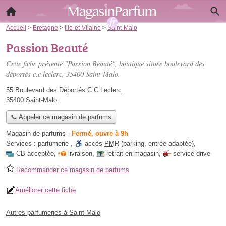
Accueil
>
Bretagne
>
Ille-et-Vilaine
>
Saint-Malo
Passion Beauté
Cette fiche présente "Passion Beauté", boutique située
boulevard des
déportés c.c leclerc
, 35400 Saint-Malo.
55 Boulevard des Déportés C.C Leclerc
35400 Saint-Malo
📞 Appeler ce magasin de parfums
Magasin de parfums
-
Fermé, ouvre à 9h
Services :
parfumerie
,
accès
PMR
(parking, entrée adaptée)
,
CB acceptée
,
livraison
,
retrait en magasin
,
service drive
Recommander ce magasin de parfums
Améliorer cette fiche
Autres parfumeries à Saint-Malo