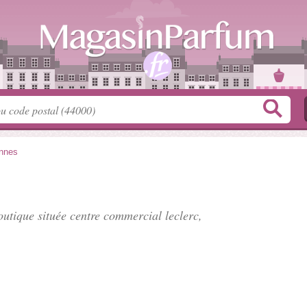
nnes
outique située
centre commercial leclerc
,