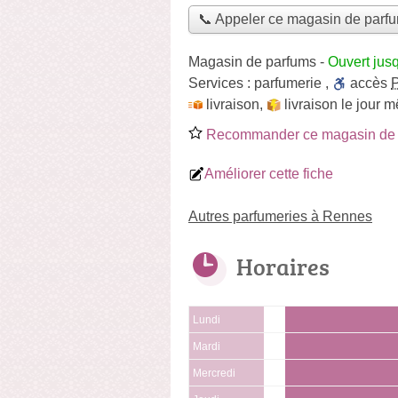
📞 Appeler ce magasin de parf
Magasin de parfums
-
Ouvert jus
Services :
parfumerie
,
accès
livraison
,
livraison le jour 
Recommander ce magasin de 
Améliorer cette fiche
Autres parfumeries à Rennes
Horaires
Lundi
Mardi
Mercredi