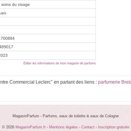
e soins du visage
ues
1700884
489017
2023
Éditer les informations de mon magasin de parfums
tre Commercial Leclerc" en partant des liens :
parfumerie Bre
MagasinParfum - Parfums, eaux de toilette & eaux de Cologne
© 2026
MagasinParfum.fr
-
Mentions légales
-
Contact
-
Inscription gratuite