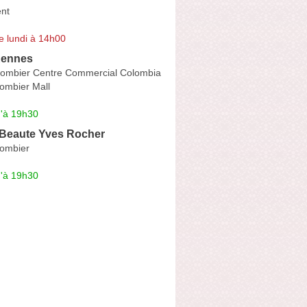
ent
e lundi à 14h00
Rennes
lombier Centre Commercial Colombia
ombier Mall
u'à 19h30
 Beaute Yves Rocher
lombier
u'à 19h30