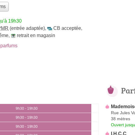
ums
qu'à 19h30
PMR
(entrée adaptée)
,
CB acceptée
,
même
,
retrait en magasin
parfums
Par
Mademoise
9h30 - 19h30
Rue Jules V
9h30 - 19h30
38 mètres
Ouvert jusq
9h30 - 19h30
I.H.C.C