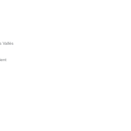
s Vallès
ient