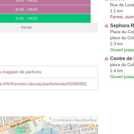
9h30 - 19h30
Rue de Lori
9h30 - 19h30
1.1 km
Fermé, ouvr
9h30 - 19h30
Sephora 
Fermé
Place du Co
place du Col
2.3 km
Ouvert jusq
Centre de
place du Co
2.4 km
u magasin de parfums
Ouvert jusq
.fr/fr/l/rennes-cleunay/parfumeries/02560562
© contributeurs OpenStreetMap