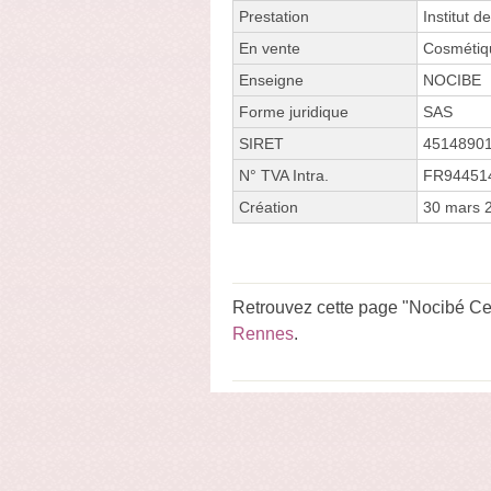
Prestation
Institut d
En vente
Cosmétiq
Enseigne
NOCIBE
Forme juridique
SAS
SIRET
4514890
N° TVA Intra.
FR94451
Création
30 mars 
Retrouvez cette page "Nocibé Cen
Rennes
.