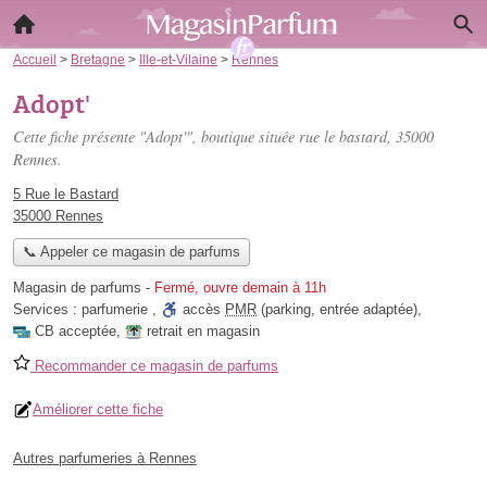
Accueil
>
Bretagne
>
Ille-et-Vilaine
>
Rennes
Adopt'
Cette fiche présente "Adopt'", boutique située
rue le bastard
, 35000
Rennes.
5 Rue le Bastard
35000 Rennes
📞 Appeler ce magasin de parfums
Magasin de parfums
-
Fermé, ouvre demain à 11h
Services :
parfumerie
,
accès
PMR
(parking, entrée adaptée)
,
CB acceptée
,
retrait en magasin
Recommander ce magasin de parfums
Améliorer cette fiche
Autres parfumeries à Rennes