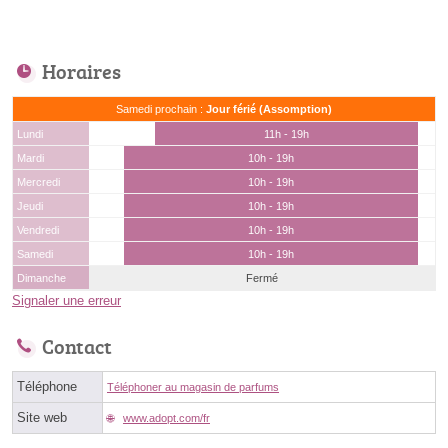
Horaires
Samedi prochain :
Jour férié (Assomption)
Lundi
11h - 19h
Mardi
10h - 19h
Mercredi
10h - 19h
Jeudi
10h - 19h
Vendredi
10h - 19h
Samedi
10h - 19h
Dimanche
Fermé
Signaler une erreur
Contact
Téléphone
Téléphoner au magasin de parfums
Site web
www.adopt.com/fr