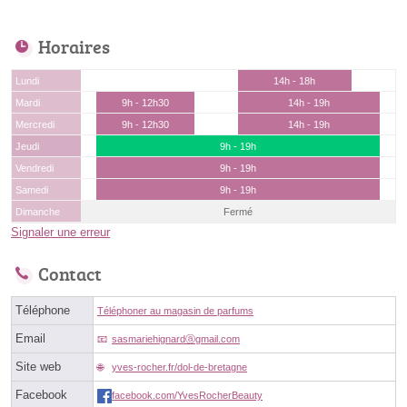
Horaires
Lundi
14h - 18h
Mardi
9h - 12h30
14h - 19h
Mercredi
9h - 12h30
14h - 19h
Jeudi
9h - 19h
Vendredi
9h - 19h
Samedi
9h - 19h
Dimanche
Fermé
Signaler une erreur
Contact
Téléphone
Téléphoner au magasin de parfums
Email
sasmariehignardⓐgmail.com
Site web
yves-rocher.fr/dol-de-bretagne
Facebook
facebook.com/YvesRocherBeauty