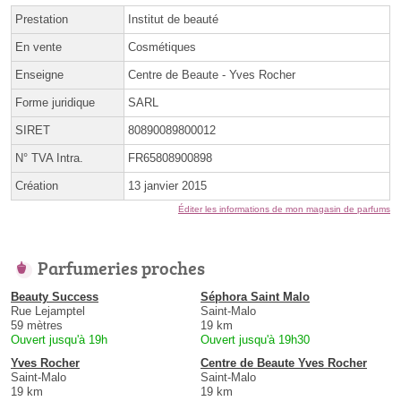
Prestation
Institut de beauté
En vente
Cosmétiques
Enseigne
Centre de Beaute - Yves Rocher
Forme juridique
SARL
SIRET
80890089800012
N° TVA Intra.
FR65808900898
Création
13 janvier 2015
Éditer les informations de mon magasin de parfums
Parfumeries proches
Beauty Success
Séphora Saint Malo
Rue Lejamptel
Saint-Malo
59 mètres
19 km
Ouvert jusqu'à 19h
Ouvert jusqu'à 19h30
Yves Rocher
Centre de Beaute Yves Rocher
Saint-Malo
Saint-Malo
19 km
19 km