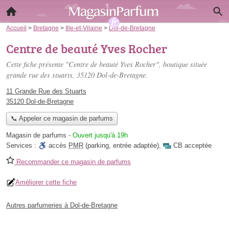
Accueil
>
Bretagne
>
Ille-et-Vilaine
>
Dol-de-Bretagne
Centre de beauté Yves Rocher
Cette fiche présente "Centre de beauté Yves Rocher", boutique située
grande rue des stuarts
, 35120 Dol-de-Bretagne.
11 Grande Rue des Stuarts
35120 Dol-de-Bretagne
📞 Appeler ce magasin de parfums
Magasin de parfums
-
Ouvert jusqu'à 19h
Services :
accès
PMR
(parking, entrée adaptée)
,
CB acceptée
Recommander ce magasin de parfums
Améliorer cette fiche
Autres parfumeries à Dol-de-Bretagne