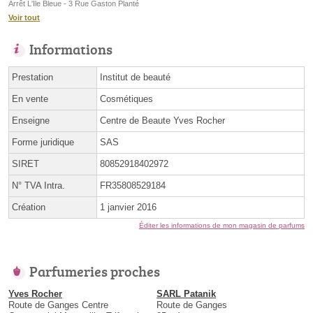
Arrêt L'Île Bleue - 3 Rue Gaston Planté
Voir tout
Informations
Prestation
Institut de beauté
En vente
Cosmétiques
Enseigne
Centre de Beaute Yves Rocher
Forme juridique
SAS
SIRET
80852918402972
N° TVA Intra.
FR35808529184
Création
1 janvier 2016
Éditer les informations de mon magasin de parfums
Parfumeries proches
Yves Rocher
SARL Patanik
Route de Ganges Centre
Route de Ganges