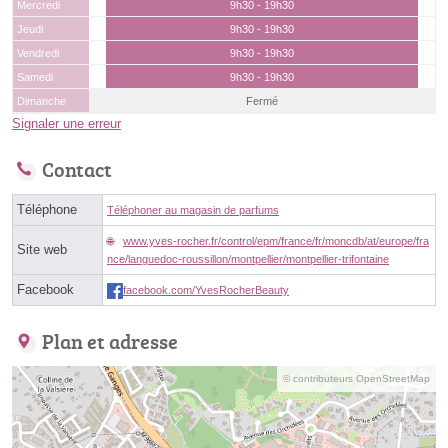
Mercredi
9h30 - 19h30
Jeudi
9h30 - 19h30
Vendredi
9h30 - 19h30
Samedi
9h30 - 19h30
Dimanche
Fermé
Signaler une erreur
Contact
Téléphone
Téléphoner au magasin de parfums
www.yves-rocher.fr/control/epm/france/fr/moncdb/at/europe/fra
Site web
nce/languedoc-roussillon/montpellier/montpellier-trifontaine
Facebook
facebook.com/YvesRocherBeauty
Plan et adresse
© contributeurs OpenStreetMap