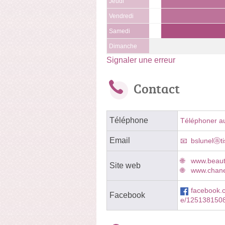
Jeudi
Vendredi
Samedi
Dimanche
Signaler une erreur
Contact
Téléphone
Téléphoner a
Email
bslunelⓐtis
www.beauty
Site web
www.chanel
facebook.
Facebook
e/125138150