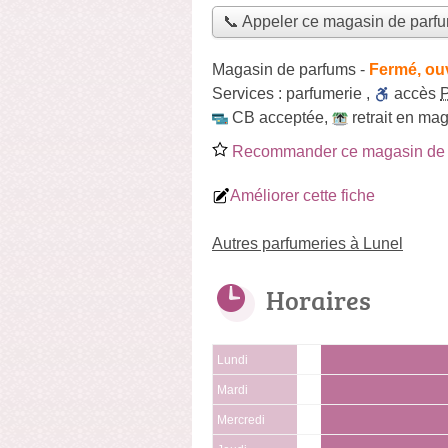
📞 Appeler ce magasin de parf
Magasin de parfums
-
Fermé, ou
Services :
parfumerie
,
accès
CB acceptée
,
retrait en ma
Recommander ce magasin de 
Améliorer cette fiche
Autres parfumeries à Lunel
Horaires
Lundi
Mardi
Mercredi