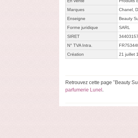
En vente
Produits 
Marques
Chanel, D
Enseigne
Beauty S
Forme juridique
SARL
SIRET
3440315
N° TVA Intra.
FR75344
Création
21 juillet
Retrouvez cette page "Beauty Su
parfumerie Lunel
.