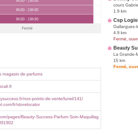
9h30 - 19h30
cours Gabrie
9h30 - 19h30
1.9 km
9h30 - 19h30
Csp Logis
Gallargues-
Fermé
4.9 km
Fermé, ouvr
Beauty Su
La Grande-M
15 km
Fermé, ouvr
u magasin de parfums
cali.fr
success.fr/nos-points-de-vente/lunel/141/
.com/fr/storelocator
com/pages/Beauty-Success-Parfum-Soin-Maquillag
891902