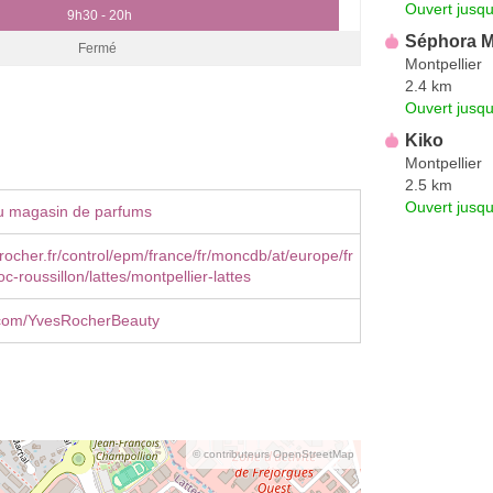
Ouvert jusq
9h30 - 20h
Séphora M
Fermé
Montpellier
2.4 km
Ouvert jusqu
Kiko
Montpellier
2.5 km
Ouvert jusqu
u magasin de parfums
ocher.fr/control/epm/france/fr/moncdb/at/europe/fr
-roussillon/lattes/montpellier-lattes
com/YvesRocherBeauty
© contributeurs OpenStreetMap