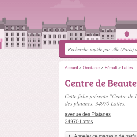
Accueil
>
Occitanie
>
Hérault
>
Lattes
Centre de Beaute
Cette fiche présente "Centre de
des platanes
, 34970 Lattes.
avenue des Platanes
34970 Lattes
📞 Appeler ce magasin de parf