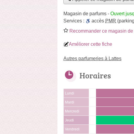
Magasin de parfums
-
Ouvert jus
Services :
accès
PMR
(parking
Recommander ce magasin de 
Améliorer cette fiche
Autres parfumeries à Lattes
Horaires
Lundi
Mardi
Mercredi
Jeudi
Vendredi