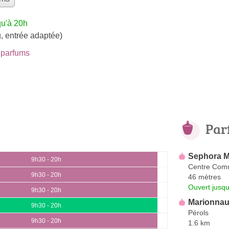
qu'à 20h
, entrée adaptée)
parfums
Par
Sephora Mo
9h30 - 20h
Centre Comm
9h30 - 20h
46 mètres
Ouvert jusqu
9h30 - 20h
Marionna
9h30 - 20h
Pérols
9h30 - 20h
1.6 km