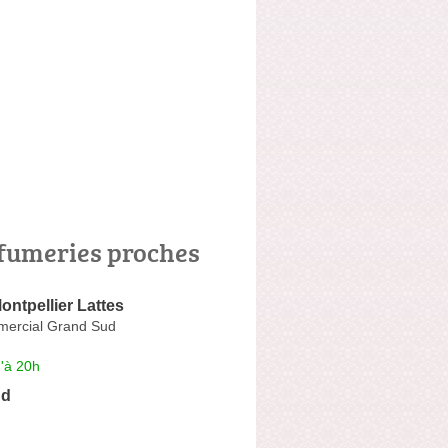
fumeries proches
ntpellier Lattes
ercial Grand Sud
'à 20h
ud