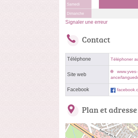
Samedi
Dimanche
Signaler une erreur
Contact
Téléphone
Téléphoner a
www.yves-r
Site web
ance/languedoc
Facebook
facebook.
Plan et adresse