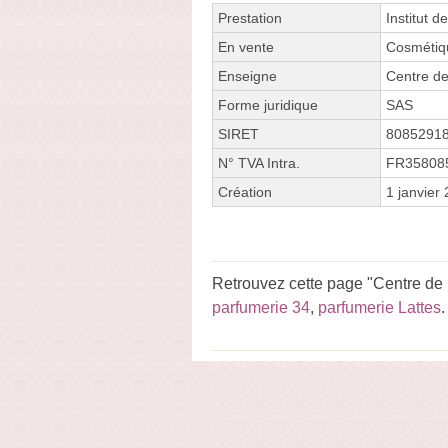
Prestation
Institut d
En vente
Cosmétiq
Enseigne
Centre d
Forme juridique
SAS
SIRET
8085291
N° TVA Intra.
FR35808
Création
1 janvier
Retrouvez cette page "Centre de
parfumerie 34
,
parfumerie Lattes
.