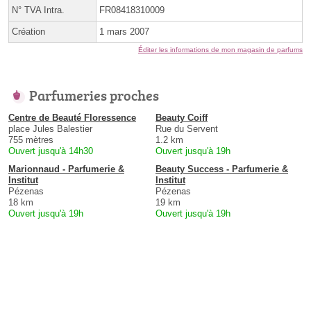
N° TVA Intra.
FR08418310009
Création
1 mars 2007
Éditer les informations de mon magasin de parfums
Parfumeries proches
Centre de Beauté Floressence
Beauty Coiff
place Jules Balestier
Rue du Servent
755 mètres
1.2 km
Ouvert jusqu'à 14h30
Ouvert jusqu'à 19h
Marionnaud - Parfumerie &
Beauty Success - Parfumerie &
Institut
Institut
Pézenas
Pézenas
18 km
19 km
Ouvert jusqu'à 19h
Ouvert jusqu'à 19h