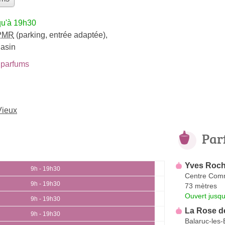
qu'à 19h30
PMR
(parking, entrée adaptée)
,
gasin
parfums
Vieux
Par
Yves Roch
9h - 19h30
Centre Comm
9h - 19h30
73 mètres
Ouvert jusq
9h - 19h30
La Rose d
9h - 19h30
Balaruc-les-