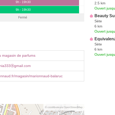
9h - 19h30
2.5 km
Ouvert jusqu
9h - 19h30
Beauty Su
Fermé
Sète
6 km
Ouvert jusqu
Equivalen
Sète
6 km
Ouvert jusq
u magasin de parfums
ginia333ⓐgmail.com
nnaud.fr/magasin/marionnaud-balaruc
© contributeurs OpenStreetMap