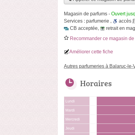
Magasin de parfums
-
Ouvert jus
Services :
parfumerie
,
accès
CB acceptée
,
retrait en ma
Recommander ce magasin de 
Améliorer cette fiche
Autres parfumeries à Balaruc-le-
Horaires
Lundi
Mardi
Mercredi
Jeudi