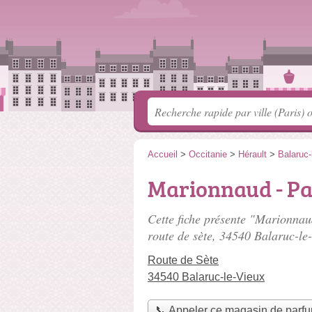
Accueil
>
Occitanie
>
Hérault
>
Balaruc-
Marionnaud - Pa
Cette fiche présente "Marionnaud
route de sète
, 34540 Balaruc-le-
Route de Sète
34540 Balaruc-le-Vieux
📞 Appeler ce magasin de parf