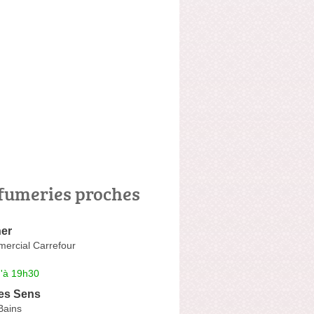
fumeries proches
er
ercial Carrefour
u'à 19h30
es Sens
Bains