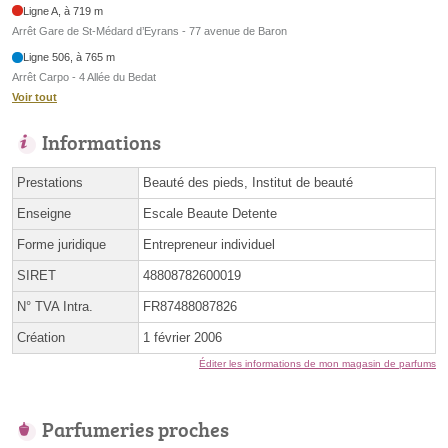
Ligne A, à 719 m
Arrêt Gare de St-Médard d’Eyrans - 77 avenue de Baron
Ligne 506, à 765 m
Arrêt Carpo - 4 Allée du Bedat
Voir tout
Informations
Prestations
Beauté des pieds, Institut de beauté
Enseigne
Escale Beaute Detente
Forme juridique
Entrepreneur individuel
SIRET
48808782600019
N° TVA Intra.
FR87488087826
Création
1 février 2006
Éditer les informations de mon magasin de parfums
Parfumeries proches