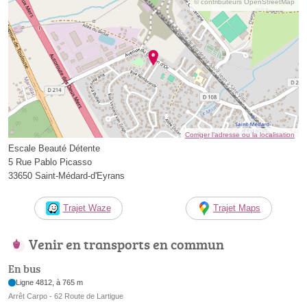
© contributeurs OpenStreetMap
Corriger l’adresse ou la localisation
Escale Beauté Détente
5 Rue Pablo Picasso
33650 Saint-Médard-d'Eyrans
Trajet Waze
Trajet Maps
Venir en transports en commun
En bus
Ligne 4812, à 765 m
Arrêt Carpo - 62 Route de Lartigue