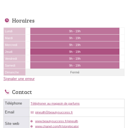
Horaires
Lundi
9h - 19h
Mardi
9h - 19h
Mercredi
9h - 19h
Jeudi
9h - 19h
Vendredi
9h - 19h
Samedi
9h - 19h
Dimanche
Fermé
Signaler une erreur
Contact
Téléphone
Téléphoner au magasin de parfums
Email
pineuilhⓐbeautysuccess.fr
www.beautysuccess.fr/pineuilh
Site web
www.chanel.com/fr/storelocator