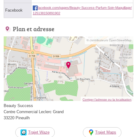
facebook.com/pages/Beauty-Success-Parfum-Soin-Maquillage/
Facebook
125138150891902
Plan et adresse
© contributeurs OpenStreetMap
Corriger l’adresse ou la localisation
Beauty Success
Centre Commercial Leclerc Grand
33220 Pineuilh
Trajet Waze
Trajet Maps