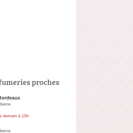
fumeries proches
Bordeaux
ndance
e demain à 10h
ndance