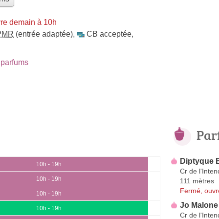
re demain à 10h
PMR
(entrée adaptée)
,
CB acceptée
,
parfums
Par
Diptyque 
10h - 19h
Cr de l'Inte
10h - 19h
111 mètres
Fermé, ouvr
10h - 19h
Jo Malone
10h - 19h
Cr de l'Inte