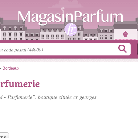
>
Bordeaux
arfumerie
d - Parfumerie", boutique située
cr georges
ums