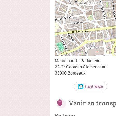
Marionnaud - Parfumerie
22 Cr Georges Clemenceau
33000 Bordeaux
Trajet Waze
Venir en trans
En tram