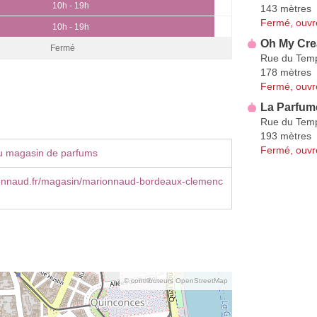
10h - 19h
143 mètres
Fermé, ouvr
10h - 19h
Oh My Cre
Fermé
Rue du Tem
178 mètres
Fermé, ouvr
La Parfume
Rue du Tem
193 mètres
Fermé, ouvr
u magasin de parfums
nnaud.fr/magasin/marionnaud-bordeaux-clemenc
© contributeurs OpenStreetMap