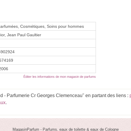
parfumées, Cosmétiques, Soins pour hommes
ior, Jean Paul Gaultier
6902924
674169
 2006
Éditer les informations de mon magasin de parfums
d - Parfumerie Cr Georges Clemenceau" en partant des liens :
aux
.
MagasinParfum - Parfums, eaux de toilette & eaux de Cologne