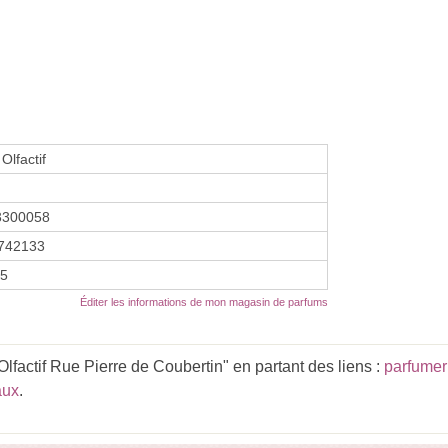
Olfactif
3300058
742133
25
Éditer les informations de mon magasin de parfums
lfactif Rue Pierre de Coubertin" en partant des liens :
parfumer
aux
.