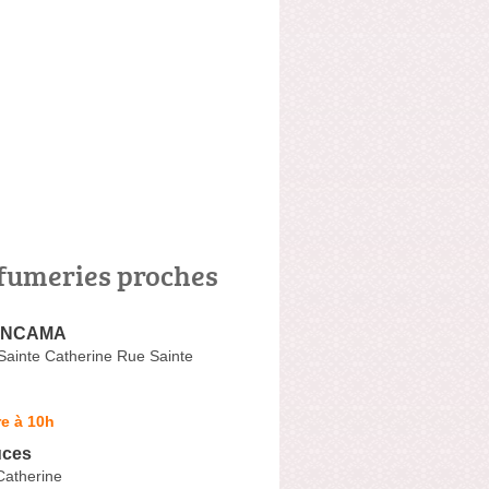
fumeries proches
 ANCAMA
ainte Catherine Rue Sainte
e à 10h
uces
Catherine