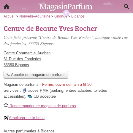
Accueil
>
Nouvelle-Aquitaine
>
Gironde
>
Biganos
Centre de Beaute Yves Rocher
Cette fiche présente "Centre de Beaute Yves Rocher", boutique située
rue
des fonderies
, 33380 Biganos.
Centre Commercial Auchan
31 Rue des Fonderies
33380 Biganos
📞 Appeler ce magasin de parfums
Magasin de parfums
-
Fermé, ouvre demain à 9h30
Services :
accès
PMR
(parking, entrée adaptée, toilettes
accessibles)
,
CB acceptée
Recommander ce magasin de parfums
Améliorer cette fiche
Autres parfumeries à Biganos