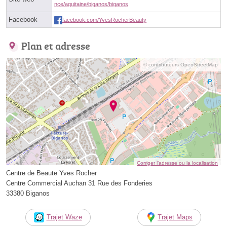
nce/aquitaine/biganos/biganos
Facebook
facebook.com/YvesRocherBeauty
Plan et adresse
© contributeurs OpenStreetMap
Corriger l’adresse ou la localisation
Centre de Beaute Yves Rocher
Centre Commercial Auchan 31 Rue des Fonderies
33380 Biganos
Trajet Waze
Trajet Maps