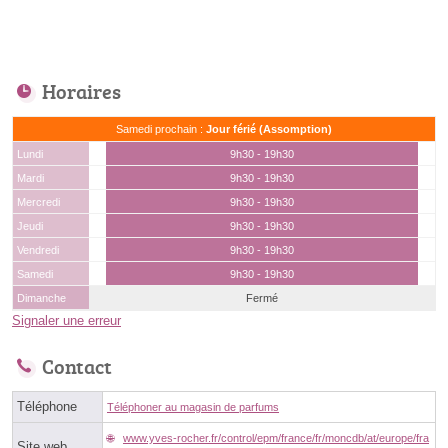
Horaires
Samedi prochain :
Jour férié (Assomption)
Lundi
9h30 - 19h30
Mardi
9h30 - 19h30
Mercredi
9h30 - 19h30
Jeudi
9h30 - 19h30
Vendredi
9h30 - 19h30
Samedi
9h30 - 19h30
Dimanche
Fermé
Signaler une erreur
Contact
Téléphone
Téléphoner au magasin de parfums
www.yves-rocher.fr/control/epm/france/fr/moncdb/at/europe/fra
Site web