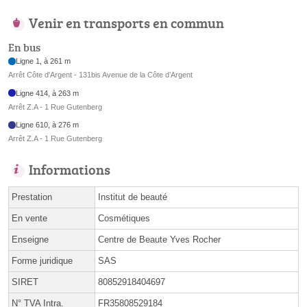
Venir en transports en commun
En bus
Ligne 1, à 261 m
Arrêt Côte d'Argent - 131bis Avenue de la Côte d’Argent
Ligne 414, à 263 m
Arrêt Z.A - 1 Rue Gutenberg
Ligne 610, à 276 m
Arrêt Z.A - 1 Rue Gutenberg
Informations
Prestation
Institut de beauté
En vente
Cosmétiques
Enseigne
Centre de Beaute Yves Rocher
Forme juridique
SAS
SIRET
80852918404697
N° TVA Intra.
FR35808529184